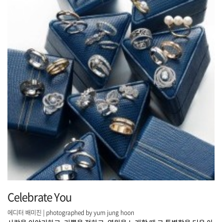
Celebrate You
에디터 배미진 | photographed by yum jung hoon