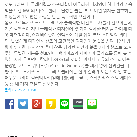
로노그래프다. 클래식함과 스포티함이 어우러진 디자인에 현대적인 기술
력을 더한 IWC의 베스트셀러로 남성은 물론, 빅 다이얼 워치를 선호하는
여성들에게도 많은 사랑을 받는 독보적인 모델이다.
올해 포르투기즈 크로노그래프가 클래식한 버전으로 새롭게 선보이는데,
기존 컬렉션이 지닌 클래식한 디자인에 몇 가지 섬세한 터치를 가미해 더
욱 매력적이다. 아라비아숫자 인덱스와 레일 웨이 트랙 스타일의 챕터
링, 날렵하게 디자인한 핸즈의 고전적인 디자인이 눈길을 끈다. 12시 방
향에 위치한 12시간 카운터 창은 경과된 시간과 분을 2개의 핸즈로 보여
주는 특별한 기능을 선보인다. 백케이스의 사파이어 글라스를 통해 볼 수
있는 자사 무브먼트 칼리버 89361의 로터는 제네바 고유의 스트라이프
문양인 코트 드 쥐네브(Co^tes de Gene`ve)를 새겨 넣어 신뢰감을 더
한다. 포르투기즈 크로노그래프 클래식은 실버 컬러가 도는 다이얼 혹은
어두운 그레이 컬러의 다이얼에 18K 레드 골드, 스테인리스 스틸 케이스
등 총 네 가지 모델로 선보인다.
문의 02-2639-1950
글 네비게이션