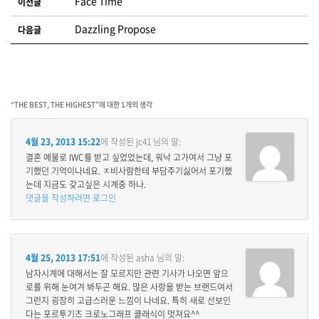
Face Time
이전글
Dazzling Propose
다음글
“
THE BEST, THE HIGHEST
”에 대한 1개의 생각
4월 23, 2013 15:22
에 작성된
jc41
님의 말:
결혼 예물로 IWC를 받고 싶었었는데, 워낙 고가여서 그냥 포
기했던 기억이나네요. ㅈ비사람한테 부담주기싫어서 포기했
는데 지금도 갖고싶은 시계중 하나.
댓글을 작성하려면 로그인
4월 25, 2013 17:51
에 작성된
asha
님의 말:
남자시계에 대해서는 잘 모르지만 관련 기사가 나오면 앞으
로를 위해 눈여겨 봐두곤 해요. 많은 사랑을 받는 브랜드여서
그런지 굉장히 고급스러운 느낌이 나네요. 특히 새로 선보인
다는 포르투기즈 크로노그래프 클래식이 멋져요^^