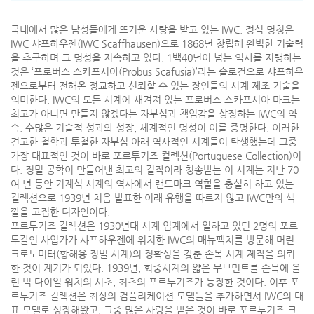
국내에서 많은 남성들에게 뜨거운 사랑을 받고 있는 IWC. 정식 명칭은
IWC 샤프하우젠(IWC Scaffhausen)으로 1868년 창립해 완벽한 기술력
을 추구하며 그 명성을 지속하고 있다. 1백40년이 넘는 역사를 지탱하는
것은 ‘프로버스 스카프시아(Probus Scafusia)’라는 슬로건으로 샤프하우
젠으로부터 전해온 정교하고 신뢰할 수 있는 장인들의 시계 제조 기술을
의미한다. IWC의 모든 시계에 새겨져 있는 프로버스 스카프시아 마크는
최고가 아니면 만들지 않겠다는 자부심과 책임감을 상징하는 IWC의 약
속. 수많은 기술적 성과와 성장, 세계적인 명성이 이를 증명한다. 이러한
견고한 철학과 투철한 자부심 아래 역사적인 시계들이 탄생했는데 그중
가장 대표적인 것이 바로 포르투기즈 컬렉션(Portuguese Collection)이
다. 정밀 공학이 만들어낸 최고의 걸작이라 칭송받는 이 시계는 지난 70
여 년 동안 기계식 시계의 역사에서 랜드마크 역할을 충실히 하고 있는
컬렉션으로 1939년 처음 발표한 이래 유행을 따르지 않고 IWC만의 색
깔을 고집한 디자인이다.
포르투기즈 컬렉션은 1930년대 시계 업계에서 일하고 있던 2명의 포르
투갈인 사업가가 샤프하우젠에 위치한 IWC의 매뉴팩처를 방문해 머린
크로노미터(항해용 정밀 시계)의 정확성을 갖춘 손목 시계 제작을 의뢰
한 것이 계기가 되었다. 1939년, 회중시계의 얇은 무브먼트를 손목에 올
린 빅 다이얼 워치의 시초, 최초의 포르투기즈가 등장한 것이다. 이후 포
르투기즈 컬렉션은 최상의 컴플리케이션 모델들을 추가하면서 IWC의 대
표 모델로 성장해왔고, 그중 많은 사랑을 받은 것이 바로 포르투기즈 크