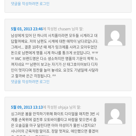
댓글을 작성하려면 로그인
5월 03, 2013 23:46
에 작성된
chasem
님의 말:
남성에게 있어 단 하나의 사치품이라면 모두들 시계라고 대
답할꺼예요. 저의 남편도 시계에 대한 애착이 남다르답니다.
그래서... 결혼 10주년 때 제가 밍크제품 사려고 모아두었던
돈으로 남편에게 명품 시계 하나를 통크게 쏘았답니다. ㅠㅠ
ㅠ IWC 브랜드명은 다소 생소하지만 명품의 기운이 팍팍 느
껴지네요 ^^ 남편이 보고는 자기가 산 태그호이어보다 디자
인이 멋지다며 칭찬을 늘어 놓네요. 요것도 기념일에 사달라
고 할까봐 은근 걱정됩니다. ^^
댓글을 작성하려면 로그인
5월 09, 2013 13:13
에 작성된
ohjaja
님의 말:
싱그러운 봄을 만끽하기위해 화이트 다이얼을 매치한 3번 시
계를 손목위에 걸친후 오토바이를타고 바람을 맞으면서 좁
은 오솔길을 마구 달린다면 아마 야성미가 물씬 나겠지요?
사나이의 근육처럼 말이죠. 정말 멋져요. 애인했으면 좋겠어