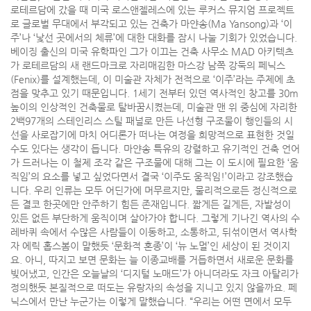
로테르담에 갔을 때 미국 로스앤젤레스에 있는 루커스 뮤지엄 프로젝트
로 글로벌 무대에서 부각되고 있는 건축가 마얀송(Ma Yansong)과 ‘이
주’나 ‘낯선 곳에서의 체류’에 대한 대화를 잠시 나눌 기회가 있었습니다.
베이징 출신의 미국 유학파인 그가 이끄는 건축 사무소 MAD 아키텍츠
가 로테르담의 새 랜드마크로 자리매김한 마스강 남쪽 강둑의 페닉스
(Fenix)를 설계했는데, 이 미술관 자체가 전적으로 ‘이주’라는 주제에 초
점을 맞추고 있기 때문입니다. 1세기 전부터 있던 역사적인 창고를 30m
높이의 인상적인 건축물로 탈바꿈시켰는데, 미술관 맨 위 중심에 자리한
2백97개의 스테인리스 스틸 패널로 만든 나선형 구조물이 행인들의 시
선을 사로잡기에 마치 어디론가 떠나는 여정을 희망적으로 표현한 것일
수도 있다는 생각이 듭니다. 마얀송 특유의 강렬하고 유기적인 건축 언어
가 드러나는 이 철제 조각 같은 구조물에 대해 그는 이 도시에 필요한 ‘움
직임’의 요소를 넣고 싶었다면서 결국 ‘이주도 움직임!’이라고 강조했습
니다. 우리 인류는 모두 어딘가에 머무르지만, 물리적으로든 정신적으로
든 결코 한곳에만 안주하기 힘든 존재입니다. 짧게든 길게든, 자발성이
있든 없든 부단하게 움직이며 살아가야 합니다. 그렇게 기나긴 역사의 수
레바퀴 속에서 수많은 사람들이 이동하고, 소통하고, 뒤섞이면서 역사학
자 에릭 홉스봄이 말했듯 ‘문화적 혼종’이 ‘뉴 노멀’인 세상이 된 것이지
요. 아니, 따지고 보면 문화는 늘 이종교배를 거듭하면서 새로운 문화를
빚어냈고, 인간은 오늘날의 ‘디지털 노매드’가 아니더라도 자크 아탈리가
정의했듯 본질적으로 떠도는 유랑자의 속성을 지니고 있지 않을까요. 페
닉스에서 만난 누군가는 이렇게 말했습니다. “우리는 어떤 면에서 모두