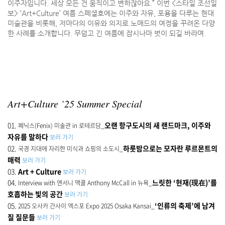
이주자입니다. 세상 모든 건 움직이고 변하잖아요.” 이번 <스타일 조선일
보> ‘Art+Culture’ 여름 스페셜호에는 이주와 자유, 포용을 다루는 현대
미술관을 비롯해, 저마다의 이유와 의지로 노매드의 여정을 꾸려온 다양
한 사례를 소개합니다. 무덥고 긴 여름에 잠시나마 벗이 되길 바라며.
Art+Culture ’25 Summer Special
01.
오랜 항구도시의 새 랜드마크, 이주와
페닉스(Fenix) 미술관 in 로테르담_
자유를 말하다
보러 가기
02.
하룻밤으로는 모자란 루르몬트의
국경 지대에 자리한 미식과 쇼핑의 소도시_
매력
보러 가기
03.
Art + Culture
보러 가기
04.
느릿한 ‘현재(現在)’를
Interview with 앤서니 맥콜 Anthony McCall in 뉴욕_
호흡하는 빛의 공간
보러 가기
05.
‘인류의 축제’에 남겨
2025 오사카 간사이 엑스포 Expo 2025 Osaka Kansai_
질 질문들
보러 가기