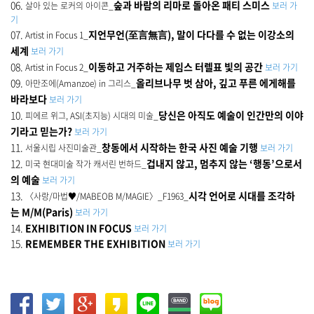
06.
숲과 바람의 리마로 돌아온 패티 스미스
살아 있는 로커의 아이콘_
보러 가
기
07.
지언무언(至言無言), 말이 다다를 수 없는 이강소의
Artist in Focus 1_
세계
보러 가기
08.
이동하고 거주하는 제임스 터렐표 빛의 공간
Artist in Focus 2_
보러 가기
09.
올리브나무 벗 삼아, 깊고 푸른 에게해를
아만조에(Amanzoe) in 그리스_
바라보다
보러 가기
10.
당신은 아직도 예술이 인간만의 이야
피에르 위그, ASI(초지능) 시대의 미술_
기라고 믿는가?
보러 가기
11.
창동에서 시작하는 한국 사진 예술 기행
서울시립 사진미술관_
보러 가기
12.
겁내지 않고, 멈추지 않는 ‘행동’으로서
미국 현대미술 작가 캐서린 번하드_
의 예술
보러 가기
13.
시각 언어로 시대를 조각하
〈사랑/마법♥/MABEOB M/MAGIE〉_F1963_
는 M/M(Paris)
보러 가기
14.
EXHIBITION IN FOCUS
보러 가기
15.
REMEMBER THE EXHIBITION
보러 가기