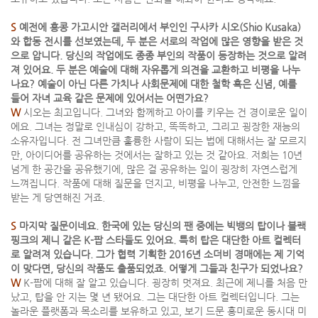
S
예전에 홍콩 가고시안 갤러리에서 부인인 구사카 시오(Shio Kusaka)
와 합동 전시를 선보였는데, 두 분은 서로의 작업에 많은 영향을 받은 것
으로 압니다. 당신의 작업에도 종종 부인의 작품이 등장하는 것으로 알려
져 있어요. 두 분은 예술에 대해 자유롭게 의견을 교환하고 비평을 나누
나요? 예술이 아닌 다른 가치나 사회문제에 대한 철학 혹은 신념, 예를
들어 자녀 교육 같은 문제에 있어서는 어떤가요?
W
시오는 최고입니다. 그녀와 함께하고 아이를 키우는 건 경이로운 일이
에요. 그녀는 정말로 인내심이 강하고, 똑똑하고, 그리고 굉장한 재능의
소유자입니다. 전 그녀만큼 훌륭한 사람이 되는 법에 대해서는 잘 모르지
만, 아이디어를 공유하는 것에서는 잘하고 있는 것 같아요. 저희는 10년
넘게 한 공간을 공유했기에, 많은 걸 공유하는 일이 굉장히 자연스럽게
느껴집니다. 작품에 대해 질문을 던지고, 비평을 나누고, 안전한 느낌을
받는 게 당연해진 거죠.
S
마지막 질문이네요. 한국에 있는 당신의 팬 중에는 빅뱅의 탑이나 블랙
핑크의 제니 같은 K-팝 스타들도 있어요. 특히 탑은 대단한 아트 컬렉터
로 알려져 있습니다. 그가 협력 기획한 2016년 소더비 경매에는 제 기억
이 맞다면, 당신의 작품도 출품되었죠. 어떻게 그들과 친구가 되었나요?
W
K-팝에 대해 잘 알고 있습니다. 굉장히 멋져요. 최근에 제니를 처음 만
났고, 탑을 안 지는 몇 년 됐어요. 그는 대단한 아트 컬렉터입니다. 그는
놀라운 플랫폼과 목소리를 보유하고 있고, 보기 드문 흥미로운 동시대 미