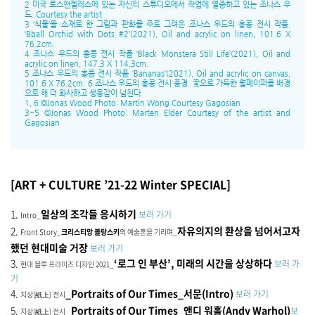
2 미국 로스앤젤레스에 있는 자신의 스튜디오에서 작업에 열중하고 있는 조나스 우
드. Courtesy the artist
3 ‘식물’을 소재로 한 그림과 판화를 주로 그려온 조나스 우드의 홍콩 전시 작품.
‘Bball Orchid with Dots #2’(2021), Oil and acrylic on linen, 101.6 X
76.2cm.
4 조나스 우드의 홍콩 전시 작품 ‘Black Monstera Still Life’(2021), Oil and
acrylic on linen, 147.3 X 114.3cm.
5 조나스 우드의 홍콩 전시 작품 ‘Bananas’(2021), Oil and acrylic on canvas,
101.6 X 76.2cm. 6 조나스 우드의 홍콩 전시 풍경. 꽃으로 가득한 월페이퍼를 배경
으로 해 더 화사하고 생동감이 넘친다.
1, 6 ©Jonas Wood Photo: Martin Wong Courtesy Gagosian
3~5 ©Jonas Wood Photo: Marten Elder Courtesy of the artist and
Gagosian
[ART + CULTURE ’21-22 Winter SPECIAL]
1.
일상의 조각들 응시하기
보러 가기
Intro_
2.
자유의지의 환상을 넘어서고자
Front Story_
크리스티앙 볼탕스키
의 예술혼을 기리며_
했던 현대미술 거장
보러 가기
3.
‘로그 인 부산’, 미래의 시간을 상상하다
보러 가
현대 블루 프라이즈 디자인 2021_
기
4.
_Portraits of Our Times_서문(Intro)
보러 가기
지상(紙上) 전시
5.
_Portraits of Our Times_앤디 워홀(Andy Warhol)
보
지상(紙上) 전시