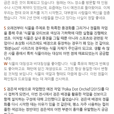
금은 모든 것이 회복되고 있습니다. 원래는 어느 장소를 방문할 때 인원
수나 시간에 제약이 있었는데, 요즘에는 다시 예전으로 돌아왔어요. 이제
우리는 한데 모여 포커를 치기 시작했고, 대부분의 사람들이 백신을 접종
했습니다. 거의 2년 만에 사람들을 만나고 있다는 사실이 정말 좋네요.
S
오래전부터 식물을 주제로 한 독특한 풍경화를 그리거나 정물화 작업
을 통해 주로 ‘식물’을 모티브로 색상과 기하학에 대한 실험을 진행해오
셨죠. 이처럼 식물은 실내 풍경을 그릴 때뿐 아니라 스포츠와 관련된 작
업이나 초상화 시리즈에도 배경으로 등장하는 경우가 꽤 있는 것 같아요.
‘화분(pot)’ 시리즈의 경우에는 식물 자체가 주인공이 되고요. 생활 속 많
은 사물 중에서 특히 식물이라는 대상의 어떤 점에 매료되었는지 궁금합
니다.
W
식물의 대칭성과 비대칭성을 좋아합니다. 식물 특유의 패턴과 반복성
도 좋아하고요. 패턴에 담긴 재생성도요. 그것은 항상 동일한 데서 변형
된 것처럼 보입니다. 식물의 색깔과 형태도 마음에 듭니다. 이런 점들이
페인팅과 드로잉을 하는 데 재미를 선사하죠.
S
검은색 바탕으로 작업했던 예전 작업 ‘Polka Dot Orchid’(2015)를 다
시 접하게 되면서, 이번 전시에서 검은 배경을 활용한 작업을 선보이고
함께 설치하는 구성에 대해 고민했다고 들었습니다. 검은색 배경의 정물
화를 다시 시작한 데는 이유가 있을 것 같은데, 평소 자주 사용하는 컬러
풀한 색감과는 정반대인 검은색의 어떤 부분이 흥미를 유발했는지 궁금