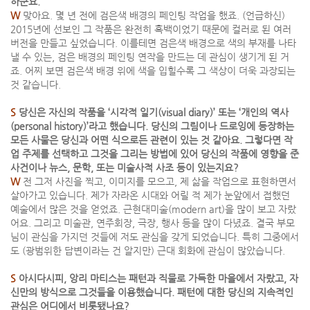
하군요.
W
맞아요. 몇 년 전에 검은색 배경의 페인팅 작업을 했죠. (언급하신)
2015년에 선보인 그 작품은 완전히 흑백이었기 때문에 컬러로 된 여러
버전을 만들고 싶었습니다. 이를테면 검은색 배경으로 색의 부재를 나타
낼 수 있는, 검은 배경의 페인팅 연작을 만드는 데 관심이 생기게 된 거
죠. 어찌 보면 검은색 배경 위에 색을 입힐수록 그 색상이 더욱 과장되는
것 같습니다.
S
당신은 자신의 작품을 ‘시각적 일기(visual diary)’ 또는 ‘개인의 역사
(personal history)’라고 했습니다. 당신의 그림이나 드로잉에 등장하는
모든 사물은 당신과 어떤 식으로든 관련이 있는 것 같아요. 그렇다면 작
업 주제를 선택하고 그것을 그리는 방법에 있어 당신의 작품에 영향을 준
사건이나 뉴스, 문학, 또는 미술사적 사조 등이 있는지요?
W
전 그저 사진을 찍고, 이미지를 모으고, 제 삶을 작업으로 표현하면서
살아가고 있습니다. 제가 자라온 시대와 어릴 적 제가 눈앞에서 접했던
예술에서 많은 것을 얻었죠. 근현대미술(modern art)을 많이 보고 자랐
어요. 그리고 미술관, 연주회장, 극장, 행사 등을 많이 다녔죠. 결국 부모
님이 관심을 가지던 것들에 저도 관심을 갖게 되었습니다. 특히 그중에서
도 (광범위한 답변이라는 건 알지만) 근대 회화에 관심이 많았습니다.
S
아시다시피, 앙리 마티스는 패턴과 직물로 가득한 마을에서 자랐고, 자
신만의 방식으로 그것들을 이용했습니다. 패턴에 대한 당신의 지속적인
관심은 어디에서 비롯됐나요?