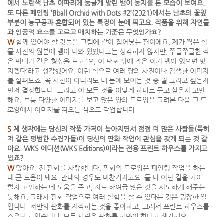
에서 노란색 난초 이파리에 둥글게 말린 뱀이 둥지를 튼 모습이 보여요.
또 다른 페인팅 ‘Bball Orchid with Dots #2’(2021)에서는 난초의 꽃잎
부분이 농구공과 혼합되어 있는 특징이 눈에 띄고요. 작품을 위해 자연물
과 인공적 요소를 고르고 매치하는 기준은 무엇인가요?
W
함께 있어야 할 것들을 그림에 같이 집어넣는 편이에요. 제가 찍은 식
물 사진의 원본에 뱀이 나와 있었다고는 생각하지 않지만, 쭈글쭈글한 작
은 막대기 같은 형상을 보고 ‘오, 이 난초 위에 작은 아기 뱀이 있으면 멋
지겠다’라고 생각했어요. 이런 식으로 여러 장의 사진이나 검색한 이미지
를 살펴보죠. 꼭 사진이 아니라도 내 눈에 보이는 것 중 뭘 그리고 싶은지
먼저 결정합니다. 그리고 이 모든 것을 어떻게 하나로 묶고 싶은지 고민
해요. 보통 다양한 이미지를 보고 많은 양의 드로잉을 그려본 다음 그 드
로잉에서 이미지를 따오는 식으로 작업합니다.
S
제 생각에는 당신의 작품 가격이 높아지면서 점점 더 많은 사람들(특히
저 같은 평범한 수집가들)이 당신의 판화 작업에 관심을 갖게 되는 것 같
아요. WKS 에디션(WKS Editions)이라는 전용 프린트 하우스를 가지고
있죠?
W
맞아요. 전 판화를 사랑합니다. 판화와 드로잉은 페인팅 작업을 하는
데 큰 도움이 돼요. 반대의 경우도 마찬가지고요. 둘 다 어떤 길을 가야
할지 고민하는 데 도움을 주고, 저로 하여금 많은 것을 시도하게 해주는
듯해요. 그래서 판화 작업으로 여러 실험을 할 수 있다는 것은 굉장한 일
입니다. 저만의 판화를 제작하는 것을 좋아하고, 그래서 프린트 하우스를
소유하고 있습니다. 모든 사람은 판화를 해봐야 한다고 생각해요.