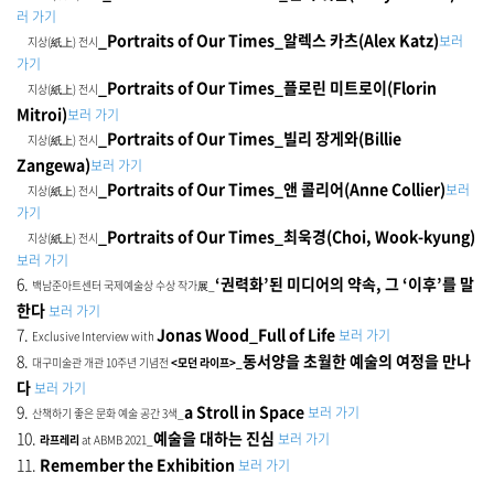
러 가기
_Portraits of Our Times_알렉스 카츠(Alex Katz)
보러
지상(紙上) 전시
가기
_Portraits of Our Times_플로린 미트로이(Florin
지상(紙上) 전시
Mitroi)
보러 가기
_Portraits of Our Times_빌리 장게와(Billie
지상(紙上) 전시
Zangewa)
보러 가기
_Portraits of Our Times_앤 콜리어(Anne Collier)
보러
지상(紙上) 전시
가기
_Portraits of Our Times_최욱경(Choi, Wook-kyung)
지상(紙上) 전시
보러 가기
6.
‘권력화’된 미디어의 약속, 그 ‘이후’를 말
백남준아트센터 국제예술상 수상 작가展_
한다
보러 가기
7.
Jonas Wood_Full of Life
보러 가기
Exclusive Interview with
8.
동서양을 초월한 예술의 여정을 만나
대구미술관 개관 10주년 기념전
<모던 라이프>_
다
보러 가기
9.
a Stroll in Space
보러 가기
산책하기 좋은 문화 예술 공간 3색_
10.
예술을 대하는 진심
보러 가기
라프레리
at ABMB 2021_
11.
Remember the Exhibition
보러 가기