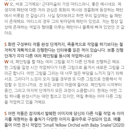
W
오, 바로 그거예요! 근대미술의 거장 마티스라니, 좋은 예시네요. 제
생각에 패턴에 대한 저의 관심은 회화의 역사와 정물화에 등장하는 패턴
에서 비롯된 것 같습니다. 사실 찾아보려고 하면 우리 일상에는 늘 패턴
이 존재해요. 마티스의 경우 그의 뒷마당에 패턴이 있었죠. 저는 항상 일
상에 존재하는 색깔과 형태를 이루는 패턴이나 블록에 빠져 있었던 것 같
아요.
S
화면 구성부터 작품 완성 단계까지, 즉흥적으로 작업을 하기보다는 철
저하게 계획적으로 진행한다는 인터뷰를 읽은 적이 있습니다. 보통 진행
단계가 각각 다른 여러 페인팅을 동시에 작업하나요?
W
네, 페인팅을 할 때는 여러 그림을 각기 다른 단계로 진행하곤 해요.
한 그림을 일정 시간 작업하다가 다른 그림으로 옮겨서 새로운 그림을 그
리곤 합니다. 어떤 그림을 그리는 데 너무 많은 부담을 느끼지 않기 위해
서죠. 그리다가 느낌이 오지 않을 경우엔 또 다른 그림으로 전환해서 작
업할 수 있으니까요. 전 모든 과정이 마음에 들어요. 페인팅의 시작부터
중간, 그리고 마지막 단계까지 모든 과정이 소중합니다. 현재는 어떤 그
림 하나를 완성시키는 데만 힘쓰고 있지만, 며칠 후에는 아마 다른 그림
을 작업하고 있을 거예요.
S
어떤 작품은 잡지에서 발췌한 이미지에 당신의 다른 식물 작업 속 이미
지를 재현하는 등 출처가 다양한 이미지 콜라주로 구성되어 있죠. 예를
들어 이번 전시 작업인 ‘Small Yellow Orchid with Baby Snake’(2020)