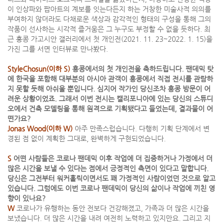
이 인상파와 팝아트의 계보를 잇는다든지 하는 거창한 미술사적 의의를
부여하지 않더라도 다채로운 색상과 감각적인 형태의 구성을 통해 그의
작품이 선사하는 시각적 즐거움은 그 누구도 부정할 수 없을 듯하다. 최
근 홍콩 가고시안 갤러리에서 첫 개인전(2021. 11. 23~2022. 1. 15)을
가진 그를 서면 인터뷰로 만나봤다.
StyleChosun(이하 S)
홍콩에서의 첫 개인전을 축하드립니다. 팬데믹 탓
에 한국을 포함해 대부분의 아시아 관객이 홍콩에서 직접 전시를 관람하
지 못할 듯해 아쉬울 뿐입니다. 심지어 작가인 당신조차 홍콩 방문이 어
려운 상황이었죠. 그래서 이번 전시는 캘리포니아에 있는 당신의 스튜디
오에서 건축 모델링을 통해 원격으로 기획됐다고 들었는데, 결과물이 어
떤가요?
Jonas Wood(이하 W)
아주 만족스럽습니다. 다행히 기획 단계에서 변
경된 점 없이 계획한 그대로, 완벽하게 구현되었습니다.
S
어떤 사람들은 코로나 팬데믹 이후 작업에 더 집중하거나 가정에서 더
많은 시간을 보낼 수 있다는 점에서 긍정적인 측면이 있다고 말합니다.
당신은 그전부터 워커홀릭이면서도 꽤 가정적인 사람이었던 것으로 알고
있습니다. 그럼에도 이번 코로나 팬데믹이 당신의 삶이나 작업에 끼친 영
향이 있나요?
W
코로나가 유행하는 동안 전보다 건강해졌고, 가족과 더 많은 시간을
보냈습니다. 더 많은 시간을 내려 여전히 노력하고 있지만요. 그리고 지