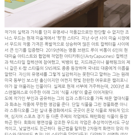
작가의 실력과 가치를 단지 유명세나 작품값으로만 판단할 수 없지만 조
나스 우드는 현재 미술계에서 ‘핫’한 스타다. 지난 수년 사이 미술 시장에
서 우드의 작품 가격은 폭발적으로 상승하며 많은 아트 컬렉터들 사이에
서 큰 인기를 입증했다. 2019년에는 명품 브랜드 루이 비통이 6인의 현
대미술 아티스트와 협업해 작업한 아티카퓌신(ArtyCapucines) 컬렉션
과 텍스타일 컬렉션에 참여했고, 빅뱅의 탑, 지드래곤이나 블랙핑크의 제
니 같은 K-팝 스타들의 SNS에도 종종 등장하며 국내외 대중에게 이름을
알렸다. 자신의 유명세를 그렇게 실감하지는 못한다고 말하는 그는 원래
미국 동부인 보스턴 출신이지만 어쩐지 햇빛 찬란한 여유로운 캘리포니
아가 잘 어울리는 인물이다. 실제로 현재 서부에 거주하는데, 2003년 로
스앤젤레스로 이주한 이래 그의 ‘식물 사랑’이 줄곧 이어져왔다.
도예 작가인 부인과 공유하는 그의 집과 스튜디오를 가득 채운 열대식물
과 화초는 작품에 무한한 영감을 준다. 단일 식물을 그린 정물화뿐 아니
라 스튜디오를 그린 실내 풍경화에서도 곳곳이 온갖 식물로 채워져 있으
며, 심지어 스포츠 경기 등 다른 주제의 작업에도 패턴화된 식물이 등장
하곤 한다. 회화의 평면성을 강조한 우드의 작업은 추상적이면서도 구상
적이고, 낯설면서도 친근하다. 원근법을 탈피한 2차원적 화면이 앙리 마
티스와 데이비드 호크니의 스타일을 닮았다든지, 다양하고 선명한 색상