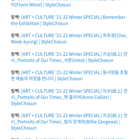
이(Florin Mitroi) | StyleChosun
핑백:
[ART + CULTURE ’21-22 Winter SPECIAL] Remember
the Exhibition | StyleChosun
핑백:
[ART + CULTURE ’21-22 Winter SPECIAL] 최욱경(Choi,
Wook-kyung) | StyleChosun
핑백:
[ART + CULTURE ’21-22 Winter SPECIAL] 지상(紙上) 전
시_Portraits of Our Times_서문(Intro) | StyleChosun
핑백:
[ART + CULTURE ’21-22 Winter SPECIAL] 동서양을 초월
한 예술의 여정을 만나다 | StyleChosun
핑백:
[ART + CULTURE ’21-22 Winter SPECIAL] 지상(紙上) 전
시_Portraits of Our Times_앤 콜리어(Anne Collier) |
StyleChosun
핑백:
[ART + CULTURE ’21-22 Winter SPECIAL] 지상(紙上) 전
시_Portraits of Our Times_빌리 장게와(Billie Zangewa) |
StyleChosun