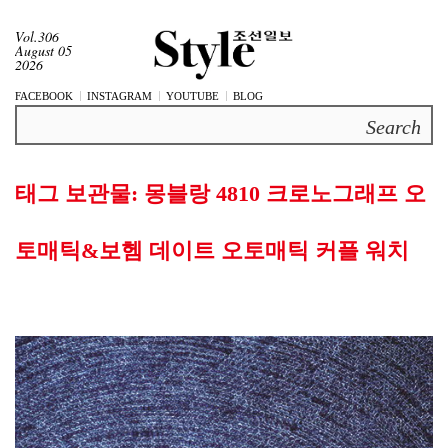
Vol.306
August 05
2026
FACEBOOK
INSTAGRAM
YOUTUBE
BLOG
Search
태그 보관물:
몽블랑 4810 크로노그래프 오
토매틱&보헴 데이트 오토매틱 커플 워치