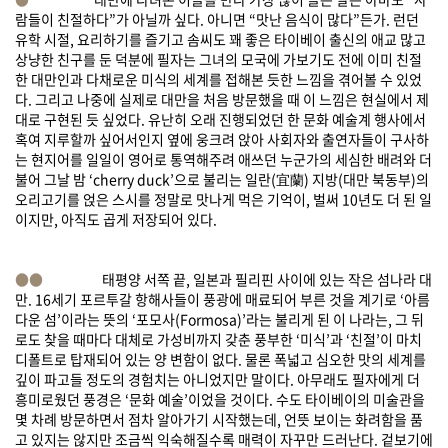
람들이 친절하다”가 아닐까 싶다. 아니면 “맛난 음식이 많다”든가. 런던
유학 시절, 요리하기를 즐기고 솜씨도 꽤 좋은 타이베이 출신의 애교 많고
상냥한 친구를 둔 덕분에 필자는 그녀의 모국에 가보기도 전에 이미 친절
한 대만인과 다채로운 미식의 세계를 접해본 듯한 느낌을 겪어볼 수 있었
다. 그리고 나중에 실제로 대만을 처음 방문했을 때 이 느낌은 현실에서 제
대로 구현된 듯 싶었다. 유난히 오래 진행되었던 한 문화 예술계 행사에서
혹여 지루할까 싶어서인지 옆에 웅크려 앉아 사회자와 출연자들이 구사하
는 현지어를 일일이 영어로 통역해주려 애쓰던 누군가의 세심한 배려와 더
불어 그날 밤 ‘cherry duck’으로 불리는 일란(宜蘭) 지방(대만 북동부)의
오리고기를 얹은 스시를 정말로 맛나게 먹은 기억이, 벌써 10년도 더 된 일
이지만, 아직도 곱게 저장되어 있다.
●●
태평양 서쪽 끝, 일본과 필리핀 사이에 있는 작은 섬나라 대
만. 16세기 포르투갈 항해사들이 풍광에 매료되어 부른 것을 계기로 ‘아름
다운 섬’이라는 뜻의 ‘포모사(Formosa)’라는 불리게 된 이 나라는, 그 뒤
로도 찾을 때마다 대체로 가성비까지 갖춘 풍부한 ‘미식’과 ‘친절’이 마치
디폴트로 탑재되어 있는 양 변함이 없다. 물론 폭넓고 심오한 맛의 세계를
깊이 파고들 정도의 경험치는 아니었지만 말이다. 아무래도 필자에게 더
흥미로웠던 풍경은 ‘문화 예술’이었을 것이다. 수도 타이베이의 미술관을
몇 차례 방문하면서 점차 알아가기 시작했는데, 언뜻 보이는 화려함을 품
고 있지는 않지만 조금씩 익숙해질수록 매력이 자꾸만 드러난다. 겉보기에