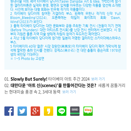
현대미술 아트 페어 타이베이 당다이(Taipei Dangdai Art & Idea, TPDD)에 참가
한 갤러리바톤은 실재와 환영, 평면과 입체를 아우르는 다양한 작품을 엄선해 소개했
다. 사진에 보이는 대형 회화는 빈우혁 작가의 작품들이다.
2 타이베이 당다이에 참여한 지갤러리 부스. 왼쪽에 우한나 작가의 신작 ‘Full
Bloom_Bleeding’(2024), 오른쪽에는 테일러 화이트의 회화 ‘Dawn,
Wind’(2023)가 보인다.
3 올해 타이베이 당다이는 대만 문화부와 공동 주최한 기획 전시 <천둥이 치기 전에
(Before Thunders): 대만 아티스트 전시회>를 난강 전시 센터에서 선보였다. 시 정
부의 지원은 물론 지역 미술 생태계 차원의 참여가 두드러진 페어였다.
4 지난 5월 타이베이 당다이에 참가한 일본의 저명한 갤러리인 스카이더배스하우스
부스.
5 타이베이의 40대 ‘젊은’ 시장 장완안(蔣萬安)이 타이베이 당다이 페어 개막식에 참
석해 짤막한 축하 인사를 전했다. 장제스(蔣介石) 전 대만 총통의 증손자로 1978년
생의 국민당 기대주다.
※ 1~5 Photo by 고성연
01.
Slowly But Surely!
타이베이 아트 주간 2024
보러 가기
02.
대만다운 ‘아트 신(scenes)’을 만들어간다는 것은?
새롭게 꿈틀거리
는 현대미술 풍경 속 2, 3세대 동력
보러 가기