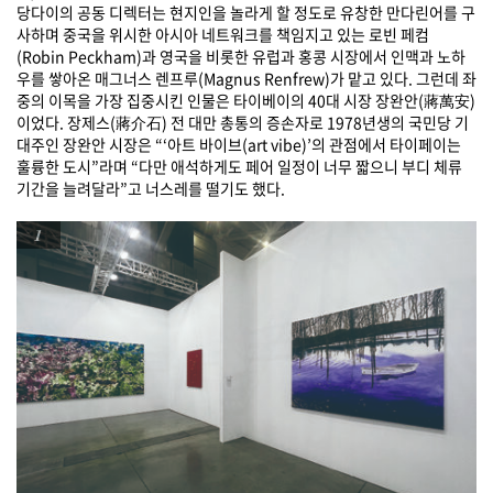
당다이의 공동 디렉터는 현지인을 놀라게 할 정도로 유창한 만다린어를 구
사하며 중국을 위시한 아시아 네트워크를 책임지고 있는 로빈 페컴
(Robin Peckham)과 영국을 비롯한 유럽과 홍콩 시장에서 인맥과 노하
우를 쌓아온 매그너스 렌프루(Magnus Renfrew)가 맡고 있다. 그런데 좌
중의 이목을 가장 집중시킨 인물은 타이베이의 40대 시장 장완안(蔣萬安)
이었다. 장제스(蔣介石) 전 대만 총통의 증손자로 1978년생의 국민당 기
대주인 장완안 시장은 “‘아트 바이브(art vibe)’의 관점에서 타이페이는
훌륭한 도시”라며 “다만 애석하게도 페어 일정이 너무 짧으니 부디 체류
기간을 늘려달라”고 너스레를 떨기도 했다.
1