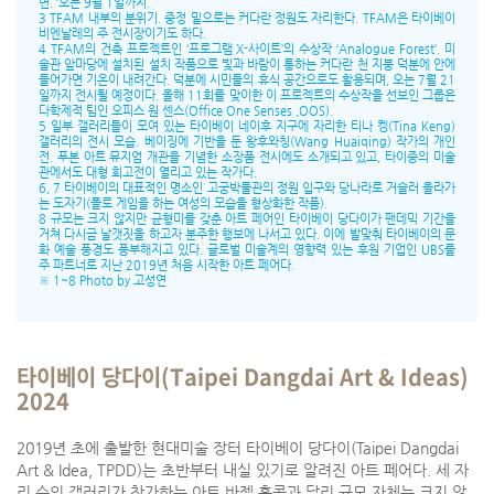
면. ’오는 9월 1일까지.
3 TFAM 내부의 분위기. 중정 밑으로는 커다란 정원도 자리한다. TFAM은 타이베이
비엔날레의 주 전시장이기도 하다.
4 TFAM의 건축 프로젝트인 ‘프로그램 X-사이트’의 수상작 ‘Analogue Forest’. 미
술관 앞마당에 설치된 설치 작품으로 빛과 바람이 통하는 커다란 천 지붕 덕분에 안에
들어가면 기온이 내려간다. 덕분에 시민들의 휴식 공간으로도 활용되며, 오는 7월 21
일까지 전시될 예정이다. 올해 11회를 맞이한 이 프로젝트의 수상작을 선보인 그룹은
다학제적 팀인 오피스 원 센스(Office One Senses ,OOS).
5 일부 갤러리들이 모여 있는 타이베이 네이후 지구에 자리한 티나 켕(Tina Keng)
갤러리의 전시 모습. 베이징에 기반을 둔 왕후와칭(Wang Huaiqing) 작가의 개인
전. 푸본 아트 뮤지엄 개관을 기념한 소장품 전시에도 소개되고 있고, 타이중의 미술
관에서도 대형 회고전이 열리고 있는 작가다.
6, 7 타이베이의 대표적인 명소인 고궁박물관의 정원 입구와 당나라로 거슬러 올라가
는 도자기(폴로 게임을 하는 여성의 모습을 형상화한 작품).
8 규모는 크지 않지만 균형미를 갖춘 아트 페어인 타이베이 당다이가 팬데믹 기간을
거쳐 다시금 날갯짓을 하고자 분주한 행보에 나서고 있다. 이에 발맞춰 타이베이의 문
화 예술 풍경도 풍부해지고 있다. 글로벌 미술계의 영향력 있는 후원 기업인 UBS를
주 파트너로 지난 2019년 처음 시작한 아트 페어다.
※ 1~8 Photo by 고성연
타이베이 당다이(Taipei Dangdai Art & Ideas)
2024
2019년 초에 출발한 현대미술 장터 타이베이 당다이(Taipei Dangdai
Art & Idea, TPDD)는 초반부터 내실 있기로 알려진 아트 페어다. 세 자
리 수의 갤러리가 참가하는 아트 바젤 홍콩과 달리 규모 자체는 크지 않