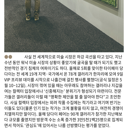
●●
사실 전 세계적으로 미술 시장은 하강 곡선을 타고 있다. 지난
수년 동안 워낙 미술 시장의 상황이 좋았기에 굴곡을 탈 때가 되기도 했고
전반적인 경기 침체의 여파이기도 하다. 올해로 5회를 맞이한 타이페이 당
다이는 전 세계 19개 지역·국가에서 온 78개 갤러리가 한자리에 모여 9일
VIP 프리뷰 데이를 시작으로 나흘간에 걸친 행사를 펼쳤다(공식 일정은 5
월 10~12일). 시장이 꺾여 있을 때는 아무래도 참여하는 갤러리나 지갑을
여는 컬렉터 입장에서나 ‘신중해지는’ 분위기가 형성되기 마련이다. 전문
가들은 갤러리들이 이럴 때 “명확한 제안을 할 줄 알아야 한다”고 조언한
다. 사실 컬렉터 입장에서는 외려 작품 수집에는 적기라고 여기며 반기는
이들도 있다(물론 인기 있는 작가는 크게 불황을 타지 않고, 여전히 경쟁이
치열하지만 말이다). 올해 당다이 페어는 90개 갤러리가 참가한 지난해보
다 규모를 줄였지만 방문객 수는 소폭 증가한 3만5천1백25명으로 집계되
면서 적어도 ‘관심도’에 있어서는 나름 선방했다는 평가를 얻었다.