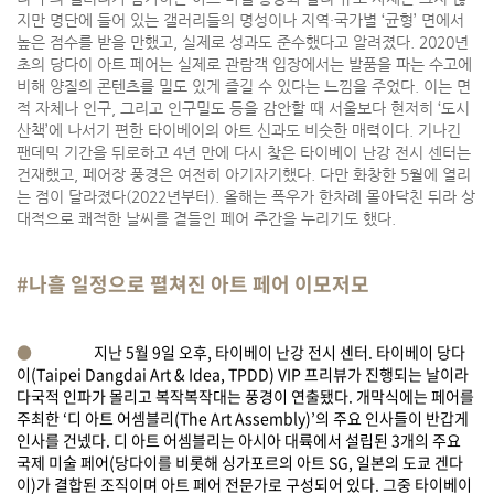
지만 명단에 들어 있는 갤러리들의 명성이나 지역·국가별 ‘균형’ 면에서
높은 점수를 받을 만했고, 실제로 성과도 준수했다고 알려졌다. 2020년
초의 당다이 아트 페어는 실제로 관람객 입장에서는 발품을 파는 수고에
비해 양질의 콘텐츠를 밀도 있게 즐길 수 있다는 느낌을 주었다. 이는 면
적 자체나 인구, 그리고 인구밀도 등을 감안할 때 서울보다 현저히 ‘도시
산책’에 나서기 편한 타이베이의 아트 신과도 비슷한 매력이다. 기나긴
팬데믹 기간을 뒤로하고 4년 만에 다시 찾은 타이베이 난강 전시 센터는
건재했고, 페어장 풍경은 여전히 아기자기했다. 다만 화창한 5월에 열리
는 점이 달라졌다(2022년부터). 올해는 폭우가 한차례 몰아닥친 뒤라 상
대적으로 쾌적한 날씨를 곁들인 페어 주간을 누리기도 했다.
#나흘 일정으로 펼쳐진 아트 페어 이모저모
●
지난 5월 9일 오후, 타이베이 난강 전시 센터. 타이베이 당다
이(Taipei Dangdai Art & Idea, TPDD) VIP 프리뷰가 진행되는 날이라
다국적 인파가 몰리고 복작복작대는 풍경이 연출됐다. 개막식에는 페어를
주최한 ‘디 아트 어셈블리(The Art Assembly)’의 주요 인사들이 반갑게
인사를 건넸다. 디 아트 어셈블리는 아시아 대륙에서 설립된 3개의 주요
국제 미술 페어(당다이를 비롯해 싱가포르의 아트 SG, 일본의 도쿄 겐다
이)가 결합된 조직이며 아트 페어 전문가로 구성되어 있다. 그중 타이베이