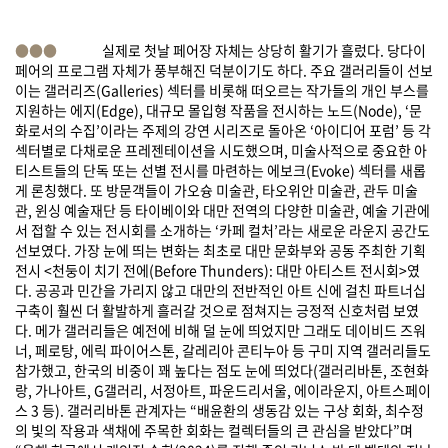
●●●
실제로 첫날 페어장 자체는 상당히 활기가 흘렀다. 당다이
페어의 프로그램 자체가 풍부해진 덕분이기도 하다. 주요 갤러리들이 선보
이는 갤러리즈(Galleries) 섹터를 비롯해 떠오르는 작가들의 개인 부스를
지원하는 에지(Edge), 대규모 몰입형 작품을 전시하는 노드(Node), ‘문
화로서의 수집’이라는 주제의 강연 시리즈로 돌아온 ‘아이디어 포럼’ 등 각
섹터별로 다채로운 프레젠테이션을 시도했으며, 미술사적으로 중요한 아
티스트들의 단독 또는 선별 전시를 마련하는 에보크(Evoke) 섹터를 새롭
게 론칭했다. 또 방문객들이 가오슝 미술관, 타오위안 미술관, 관두 미술
관, 윈싱 예술재단 등 타이베이와 대만 전역의 다양한 미술관, 예술 기관에
서 접할 수 있는 전시회를 소개하는 ‘카페 컬처’라는 새로운 라운지 공간도
선보였다. 가장 눈에 띄는 변화는 최초로 대만 문화부와 공동 주최한 기획
전시 <천둥이 치기 전에(Before Thunders): 대만 아티스트 전시회>였
다. 공공과 민간을 가리지 않고 대만의 전반적인 아트 신에 걸친 파트너십
구축이 훨씬 더 활발하게 흘러갈 것으로 점쳐지는 긍정적 신호처럼 보였
다. 메가 갤러리들은 예전에 비해 덜 눈에 띄었지만 그래도 데이비드 즈워
너, 페로탕, 에릭 파이어스톤, 갈레리아 콘티누아 등 구미 지역 갤러리들도
참가했고, 한국의 비중이 꽤 높다는 점도 눈에 띄었다(갤러리바톤, 조현화
랑, 가나아트, G갤러리, 서정아트, 파운드리서울, 에이라운지, 아트스페이
스 3 등). 갤러리바톤 관계자는 “배윤환의 생동감 있는 구상 회화, 최수정
의 빛의 작용과 색채에 주목한 회화는 컬렉터들의 큰 관심을 받았다”며