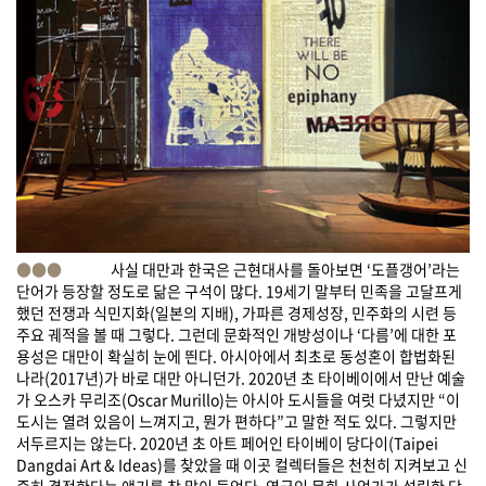
●●●
사실 대만과 한국은 근현대사를 돌아보면 ‘도플갱어’라는
단어가 등장할 정도로 닮은 구석이 많다. 19세기 말부터 민족을 고달프게
했던 전쟁과 식민지화(일본의 지배), 가파른 경제성장, 민주화의 시련 등
주요 궤적을 볼 때 그렇다. 그런데 문화적인 개방성이나 ‘다름’에 대한 포
용성은 대만이 확실히 눈에 띈다. 아시아에서 최초로 동성혼이 합법화된
나라(2017년)가 바로 대만 아니던가. 2020년 초 타이베이에서 만난 예술
가 오스카 무리조(Oscar Murillo)는 아시아 도시들을 여럿 다녔지만 “이
도시는 열려 있음이 느껴지고, 뭔가 편하다”고 말한 적도 있다. 그렇지만
서두르지는 않는다. 2020년 초 아트 페어인 타이베이 당다이(Taipei
Dangdai Art & Ideas)를 찾았을 때 이곳 컬렉터들은 천천히 지켜보고 신
중히 결정한다는 얘기를 참 많이 들었다. 영국인 문화 사업가가 설립한 당