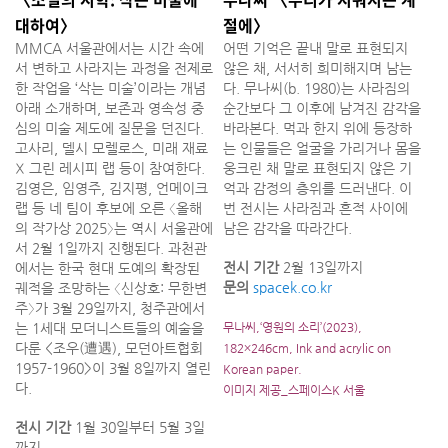
대하여〉
절에〉
MMCA 서울관에서는 시간 속에
어떤 기억은 끝내 말로 표현되지
서 변하고 사라지는 과정을 전제로
않은 채, 서서히 희미해지며 남는
한 작업을 ‘삭는 미술’이라는 개념
다. 무나씨(b. 1980)는 사라짐의
아래 소개하며, 보존과 영속성 중
순간보다 그 이후에 남겨진 감각을
심의 미술 제도에 질문을 던진다.
바라본다. 먹과 한지 위에 등장하
고사리, 델시 모렐로스, 미래 재료
는 인물들은 얼굴을 가리거나 몸을
Х 그린 레시피 랩 등이 참여한다.
웅크린 채 말로 표현되지 않은 기
김영은, 임영주, 김지평, 언메이크
억과 감정의 층위를 드러낸다. 이
랩 등 네 팀이 후보에 오른 〈올해
번 전시는 사라짐과 흔적 사이에
의 작가상 2025〉는 역시 서울관에
남은 감각을 따라간다.
서 2월 1일까지 진행된다. 과천관
전시 기간
2월 13일까지
에서는 한국 현대 도예의 확장된
문의
spacek.co.kr
궤적을 조망하는 〈신상호: 무한변
주〉가 3월 29일까지, 청주관에서
는 1세대 모더니스트들의 예술을
무나씨,‘영원의 소리’(2023),
다룬 <조우(遭遇), 모던아트협회
182×246cm, Ink and acrylic on
1957-1960>이 3월 8일까지 열린
Korean paper.
다.
이미지 제공_스페이스K 서울
전시 기간
1월 30일부터 5월 3일
까지