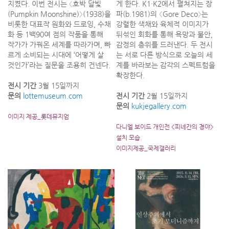
지켰다. 이번 전시는 〈호박 달빛
게 한다. K1·K2에서 펼쳐지는 장
(Pumpkin Moonshine)〉(1938)을
파(b.1981)의 〈Gore Deco〉는
비롯한 대표작 원화와 드로잉, 수채
강렬한 색채와 육체적 이미지가
화 등 1백90여 점의 작품을 통해
뒤섞인 회화를 통해 욕망과 불안,
작가가 가꿔온 세계를 따라가며, 빠
감정의 층위를 드러낸다. 두 전시
르게 소비되는 시대에 ‘어떻게 살
는 서로 다른 방식으로 오늘의 세
것인가’라는 질문을 조용히 건넨다.
계를 바라보는 감각의 스펙트럼을
확장한다.
전시 기간
3월 15일까지
문의
lottemuseum.com
전시 기간
2월 15일까지
문의
kukjegallery.com
이미지 제공_롯데뮤지엄
다니엘 보이드 개인전 <피네간의 경야>
설치 모습.
이미지제공_국제갤러리