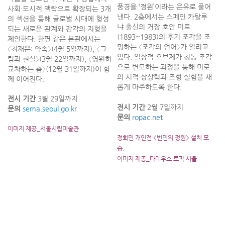
풍경을 ‘정원’이라는 은유로 풀어
사회·도시적 맥락으로 확장되는 3개
낸다. 2층에서는 스페인 카탈루
의 섹션을 통해 글로벌 시대에 형성
냐 출신의 거장 호안 미로
되는 새로운 관계와 감각의 지형을
(1893~1983)의 후기 조각을 조
제안한다. 한편 같은 본관에서는
명하는 〈조각의 언어〉가 열리고
〈최재은: 약속〉(4월 5일까지), 〈그
있다. 일상적 오브제가 청동 조각
림과 현실〉(3월 22일까지), 〈영원히
으로 변모하는 과정을 통해 미로
교차하는 춤〉(12월 31일까지)이 함
의 시적 상상력과 조형 실험을 새
께 이어진다.
롭게 마주하도록 한다.
전시 기간
3월 29일까지
전시 기간
2월 7일까지
문의
sema.seoul.go.kr
문의
ropac.net
이미지 제공_서울시립미술관
정희민 개인전 <번민의 정원> 설치 모
습.
이미지 제공_타데우스 로팍 서울