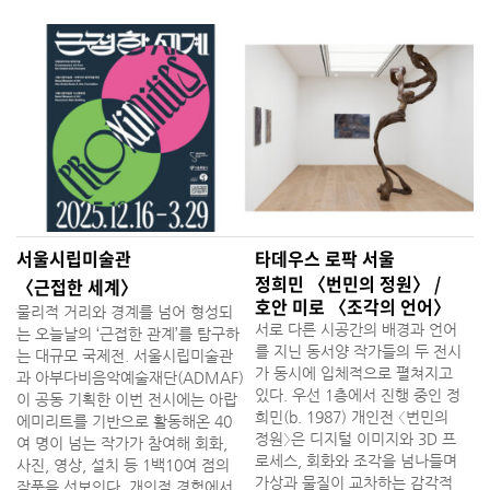
서울시립미술관
타데우스 로팍 서울
정희민 〈번민의 정원〉 /
〈근접한 세계〉
호안 미로 〈조각의 언어〉
물리적 거리와 경계를 넘어 형성되
서로 다른 시공간의 배경과 언어
는 오늘날의 ‘근접한 관계’를 탐구하
를 지닌 동서양 작가들의 두 전시
는 대규모 국제전. 서울시립미술관
가 동시에 입체적으로 펼쳐지고
과 아부다비음악예술재단(ADMAF)
있다. 우선 1층에서 진행 중인 정
이 공동 기획한 이번 전시에는 아랍
희민(b. 1987) 개인전 〈번민의
에미리트를 기반으로 활동해온 40
정원〉은 디지털 이미지와 3D 프
여 명이 넘는 작가가 참여해 회화,
로세스, 회화와 조각을 넘나들며
사진, 영상, 설치 등 1백10여 점의
가상과 물질이 교차하는 감각적
작품을 선보인다. 개인적 경험에서