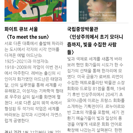
화이트 큐브 서울
국립중앙박물관
〈To meet the sun〉
〈인상주의에서 초기 모더니
즘까지, 빛을 수집한 사람
서로 다른 대륙에서 출발해 파리라
는 도시에서 각자의 시각 언어를
들〉
다져온 에텔 아드난(b.
빛과 색채로 세계를 새롭게 바라
1925~2021)과 이성자(b.
보려 했던 화가들의 시도가 한 수
1918~2009)의 작업이 이번 전시
집가의 선택을 통해 한자리에 모
에서 마주한다. 레바논 출신의 시
였다. 미국 금융가 로버트 리먼이
인이자 화가였던 아드난은 태양과
수집한 메트로폴리탄 박물관 소장
달, 산의 실루엣을 통해 세계를 사
회화와 드로잉 81점을 통해, 19세
유해왔고, 이성자는 기하학적 형태
기 후반 인상주의에서 20세기 초
로 우주와 삶의 질서를 화면에 펼
모더니즘에 이르는 프랑스 회화를
쳤다. 서로 다른 삶의 궤적 속에서
소개하는 기획전이다. 르누아르와
형성된 두 작가의 작업은 세계를
반 고흐의 작품을 포함해, 세기 전
바라보는 감각과 시선에서 자연스
환기 예술가들이 빛과 일상의 풍
럽게 공명한다.
경을 어떻게 새로운 회화 언어로
확장해 나갔는지 살펴본다. 한편
전시 기간
1월 21일부터 3월 7일