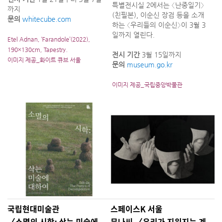
특별전시실 2에서는 〈난중일기〉
까지
(친필본), 이순신 장검 등을 소개
문의
whitecube.com
하는 〈우리들의 이순신〉이 3월 3
일까지 열린다.
Etel Adnan, ‘Farandole’(2022),
190×130cm, Tapestry.
전시 기간
3월 15일까지
이미지 제공_화이트 큐브 서울
문의
museum.go.kr
이미지 제공_국립중앙박물관
국립현대미술관
스페이스K 서울
〈소멸의 시학: 삭는 미술에
무나씨 〈우리가 지워지는 계