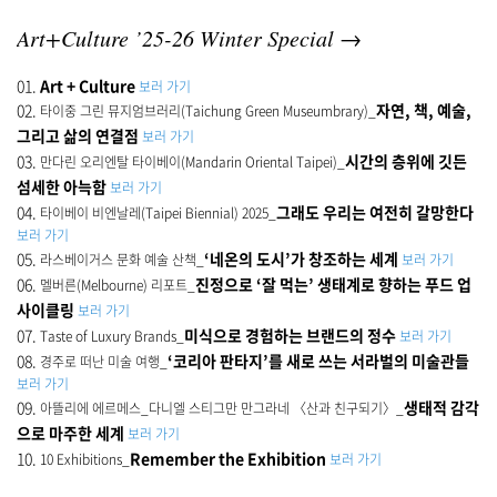
Art+Culture ’25-26 Winter Special →
01.
Art + Culture
보러 가기
02.
자연, 책, 예술,
타이중 그린 뮤지엄브러리(Taichung Green Museumbrary)_
그리고 삶의 연결점
보러 가기
03.
시간의 층위에 깃든
만다린 오리엔탈 타이베이(Mandarin Oriental Taipei)_
섬세한 아늑함
보러 가기
04.
그래도 우리는 여전히 갈망한다
타이베이 비엔날레(Taipei Biennial) 2025_
보러 가기
05.
‘네온의 도시’가 창조하는 세계
라스베이거스 문화 예술 산책_
보러 가기
06.
진정으로 ‘잘 먹는’ 생태계로 향하는 푸드 업
멜버른(Melbourne) 리포트_
사이클링
보러 가기
07.
미식으로 경험하는 브랜드의 정수
Taste of Luxury Brands_
보러 가기
08.
‘코리아 판타지’를 새로 쓰는 서라벌의 미술관들
경주로 떠난 미술 여행_
보러 가기
09.
생태적 감각
아뜰리에 에르메스_다니엘 스티그만 만그라네 〈산과 친구되기〉_
으로 마주한 세계
보러 가기
10.
Remember the Exhibition
10 Exhibitions_
보러 가기