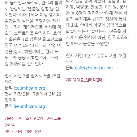
의 시선을 함께 비춘다. 김남경, 김
해 움직임과 목소리, 관객의 참여
지평, 박방영, 안성민, 이두원, 정재
로 완성되는 ‘연출된 상황’을 선
은 등 6명의 작가가 참여해 전통 회
보인다. 이어 1세대 여성 설치미
화가 축적해온 형식과 정신이 동시
술가들의 실험을 조명하는 전시
대 회화 안에서 어떻게 감각적으로
와 구정아 개인전으로 동시대 미
되살아나는지 살펴본다. 전통을 과
술의 스펙트럼을 확장한다. 호암
거에 머문 양식이 아닌, 한국 회화의
미술관은 3월 김윤신 회고전으로
현재와 가능성을 조명한다.
한국 여성 조각 1세대의 작업 여
정을 짚고, 하반기에는 팔레 드
전시 기간
1월 14일부터 2월 28일
도쿄와 공동 기획한 〈아트스펙트
까지
럼 2026〉을 선보인다.
문의
galleryhyundai.com
전시 기간
2월 말에서 6월 28일
이미지 제공_갤러리현대
까지
문의
leeumhoam.org
전시 기간
3월 17일에서 6월 28
일까지
문의
leeumhoam.org
김윤신, <베니스 비엔날레> 전시 모습
(2024).
이미지 제공_리움미술관