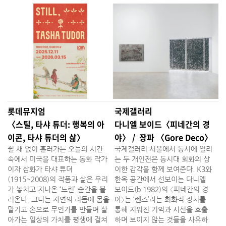
롯데뮤지엄
국제갤러리
〈스틸, 타샤 튜더: 행복의 아
다니엘 보이드〈피네간의 경
이콘, 타샤 튜더의 삶〉
야〉 / 장파 〈Gore Deco〉
쉴 새 없이 흘러가는 오늘의 시간
국제갤러리 서울에서 동시에 열리
속에서 미국을 대표하는 동화 작가
는 두 개인전은 동시대 회화의 상
이자 삽화가 타샤 튜더
이한 감각을 함께 보여준다. K3와
(1915~2008)의 작품과 삶은 우리
한옥 공간에서 선보이는 다니엘
가 놓치고 지나온 ‘느린’ 순간을 불
보이드(b.1982)의 〈피네간의 경
러온다. 그녀는 자연의 리듬에 몸을
야〉는 ‘렌즈’라는 회화적 장치를
맡기고 손으로 무언가를 만들며 살
통해 지워진 기억과 시선을 호출
아가는 일상의 가치를 평생에 걸쳐
하며 보이지 않는 것들을 사유하