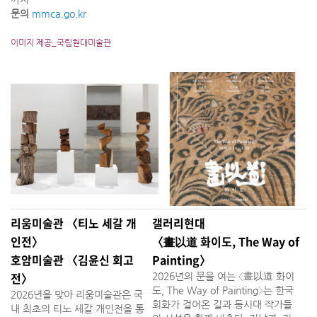
문의
mmca.go.kr
이미지 제공_국립현대미술관
리움미술관 〈티노 세갈 개
갤러리현대
인전〉
〈畫以道 화이도, The Way of
호암미술관 〈김윤신 회고
Painting〉
전〉
2026년의 문을 여는 〈畫以道 화이
도, The Way of Painting〉는 한국
2026년을 맞아 리움미술관은 국
회화가 걸어온 길과 동시대 작가들
내 최초의 티노 세갈 개인전을 통