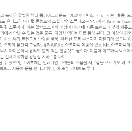
녹아든 특별한 뷰티 플레이그라운드, ‘아르마니 박스’. 파리, 런던, 홍콩, 도쿄
도 유니크한 디지털 콘셉트의 소셜 팝업 스튜디오는 SNS에서 #armanibo
은 핫 스폿이다. 이는 일반코즈메틱 매장이 아닌 매 시즌 트렌드에 맞게 새롭고
에서 만날 수 있는 것은 물론, 다양한 액티비티를 통해 뷰티, 그 이상의 경험
, 최신 뷰티 트렌드를 반영한 룩북, 유쾌한 포토 부스까지 마련되어 있으니 아
인 오라의 빨간색 고릴라, 유리(URI)는 아르마니 메종에 있는 Mr. 아르마
시그너처 아이콘이니 유리와 함께 찍는 인증샷도 필수다. 더불어 아르마니 박스에
스는 신세계백화점 강남점 지하 1층 파미
볼 수 있으며,그 이후에는 밀레니엄 고객들의 마음을 사로잡을 조르지오 아르마
세계 최초로 서울에 문을 연다고 하니, 이 또한 기대해도 좋다.