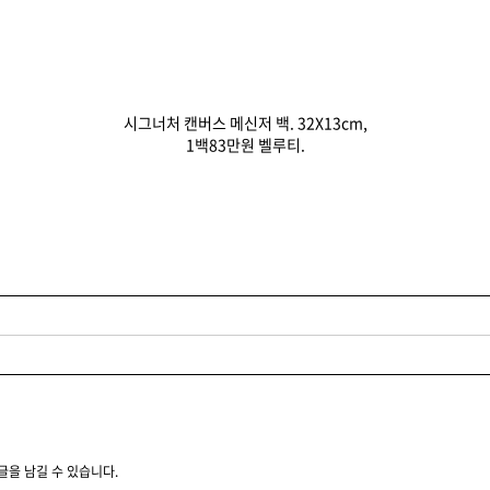
시그너처 캔버스 메신저 백. 32X13cm,
1백83만원 벨루티.
글을 남길 수 있습니다.