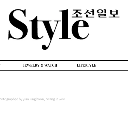
Y
JEWELRY & WATCH
LIFESTYLE
aphed by yum jung hoon, hwang in woo