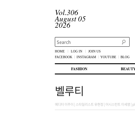
Vol.306
August 05
2026
Search
HOME
LOG IN
JOIN US
FACEBOOK
INSTAGRAM
YOUTUBE
BLOG
메인 메뉴
첫번째 컨텐츠로 뛰어넘기
두번째 컨텐츠로 뛰어넘기
FASHION
BEAUT
벨루티
에디터 이주이 | 스타일리스트 유현정 | 어시스턴트 이세영 | photogr