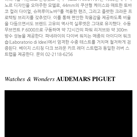
노르 디자인을 오마주한 모델로, 44mm의 쿠션형 케이스와 매트한 토바
Ⓡ
코 컬러 다이얼, 슈퍼루미노바
를 적용한 핸즈, 그리고 플랫한 크라운 프
로텍팅 브리지를 갖추었다. 이를 통해 편안한 착용감을 제공하도록 비율
을 다듬으면서도 브랜드 고유의 역사적 실루엣은 그대로 유지했다. 수동
무브먼트 P.6000으로 구동하며 약 72시간의 파워 리저브와 약 300m
방수 성능을 제공한다. 파네라이의 다이버 워치는 메종의 아이디어 워크
숍(Laboratorio di Idee)에서 엄격한 수중 테스트를 거치며 철저하게 검
증된다. 베이지 스티칭 다크 브라운 카프 레더 스트랩과 동일한 러버 스
트랩을 제공한다. 문의 02-2118-6256
AUDEMARS PIGUET
Watches & Wonders