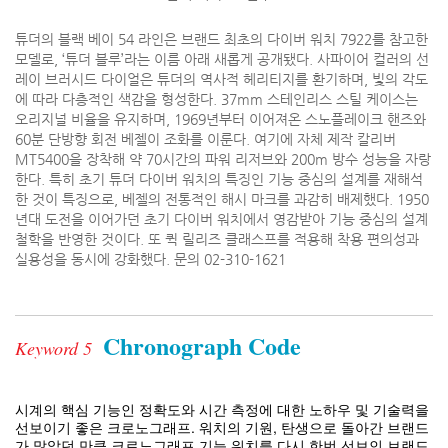
튜더의 블랙 베이 54 라인은 브랜드 최초의 다이버 워치 7922를 참고한
모델로, ‘튜더 블루’라는 이름 아래 새롭게 공개됐다. 사파이어 컬러의 선
레이 브러시드 다이얼은 튜더의 역사적 헤리티지를 환기하며, 빛의 각도
에 따라 다층적인 색감을 형성한다. 37mm 스테인리스 스틸 케이스는
오리지널 비율을 유지하며, 1969년부터 이어져온 스노플레이크 핸즈와
60분 단방향 회전 베젤이 조화를 이룬다. 여기에 자체 제작 칼리버
MT5400을 장착해 약 70시간의 파워 리저브와 200m 방수 성능을 자랑
한다. 특히 초기 튜더 다이버 워치의 특징인 기능 중심의 설계를 재해석
한 것이 특징으로, 베젤의 전통적인 해시 마크를 과감히 배제했다. 1950
년대 도전을 이어가던 초기 다이버 워치에서 영감받아 기능 중심의 설계
철학을 반영한 것이다. 또 퀵 릴리즈 클래스프를 적용해 착용 편의성과
실용성을 동시에 강화했다. 문의 02-310-1621
Chronograph Code
Keyword 5
시계의 핵심 기능인 정확도와 시간 측정에 대한 노하우 및 기술력을
선보이기 좋은 크로노그래프. 워치의 기원, 탄생으로 돌아간 브랜드
가 많았던 만큼 크로노그래프 기능 워치를 다시 한번 선보인 브랜드