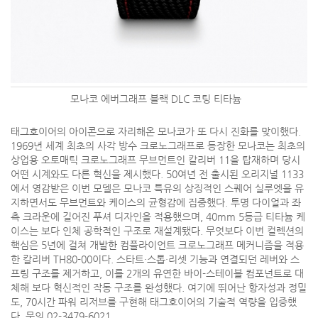
모나코 에버그래프 블랙 DLC 코팅 티타늄
태그호이어의 아이콘으로 자리해온 모나코가 또 다시 진화를 맞이했다.
1969년 세계 최초의 사각 방수 크로노그래프로 등장한 모나코는 최초의
상업용 오토매틱 크로노그래프 무브먼트인 칼리버 11을 탑재하며 당시
어떤 시계와도 다른 혁신을 제시했다. 50여년 전 출시된 오리지널 1133
에서 영감받은 이번 모델은 모나코 특유의 상징적인 스퀘어 실루엣을 유
지하면서도 무브먼트와 케이스의 균형감에 집중했다. 투명 다이얼과 좌
측 크라운에 길어진 푸셔 디자인을 적용했으며, 40mm 5등급 티타늄 케
이스는 보다 인체 공학적인 구조로 재설계됐다. 무엇보다 이번 컬렉션의
핵심은 5년에 걸쳐 개발한 컴플라이언트 크로노그래프 메커니즘을 적용
한 칼리버 TH80-00이다. 스타트·스톱·리셋 기능과 연결되던 레버와 스
프링 구조를 제거하고, 이를 2개의 유연한 바이-스테이블 컴포넌트로 대
체해 보다 혁신적인 작동 구조를 완성했다. 여기에 뛰어난 항자성과 정밀
도, 70시간 파워 리저브를 구현해 태그호이어의 기술적 역량을 입증했
다. 문의 02-3479-6021