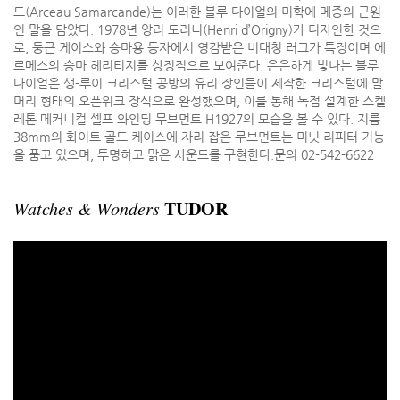
드(Arceau Samarcande)는 이러한 블루 다이얼의 미학에 메종의 근원
인 말을 담았다. 1978년 앙리 도리니(Henri d’Origny)가 디자인한 것으
로, 둥근 케이스와 승마용 등자에서 영감받은 비대칭 러그가 특징이며 에
르메스의 승마 헤리티지를 상징적으로 보여준다. 은은하게 빛나는 블루
다이얼은 생-루이 크리스털 공방의 유리 장인들이 제작한 크리스털에 말
머리 형태의 오픈워크 장식으로 완성했으며, 이를 통해 독점 설계한 스켈
레톤 메커니컬 셀프 와인딩 무브먼트 H1927의 모습을 볼 수 있다. 지름
38mm의 화이트 골드 케이스에 자리 잡은 무브먼트는 미닛 리피터 기능
을 품고 있으며, 투명하고 맑은 사운드를 구현한다.문의 02-542-6622
TUDOR
Watches & Wonders