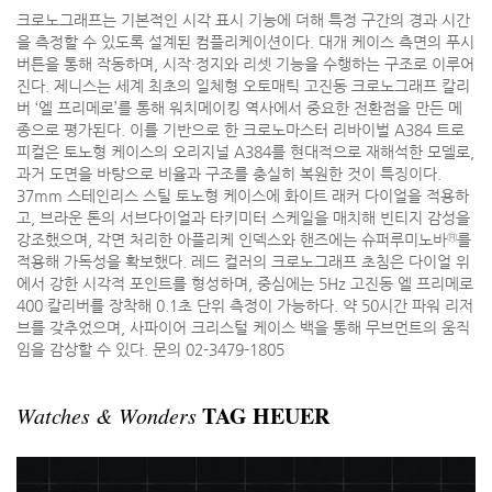
크로노그래프는 기본적인 시각 표시 기능에 더해 특정 구간의 경과 시간
을 측정할 수 있도록 설계된 컴플리케이션이다. 대개 케이스 측면의 푸시
버튼을 통해 작동하며, 시작·정지와 리셋 기능을 수행하는 구조로 이루어
진다. 제니스는 세계 최초의 일체형 오토매틱 고진동 크로노그래프 칼리
버 ‘엘 프리메로’를 통해 워치메이킹 역사에서 중요한 전환점을 만든 메
종으로 평가된다. 이를 기반으로 한 크로노마스터 리바이벌 A384 트로
피컬은 토노형 케이스의 오리지널 A384를 현대적으로 재해석한 모델로,
과거 도면을 바탕으로 비율과 구조를 충실히 복원한 것이 특징이다.
37mm 스테인리스 스틸 토노형 케이스에 화이트 래커 다이얼을 적용하
고, 브라운 톤의 서브다이얼과 타키미터 스케일을 매치해 빈티지 감성을
Ⓡ
강조했으며, 각면 처리한 아플리케 인덱스와 핸즈에는 슈퍼루미노바
를
적용해 가독성을 확보했다. 레드 컬러의 크로노그래프 초침은 다이얼 위
에서 강한 시각적 포인트를 형성하며, 중심에는 5Hz 고진동 엘 프리메로
400 칼리버를 장착해 0.1초 단위 측정이 가능하다. 약 50시간 파워 리저
브를 갖추었으며, 사파이어 크리스털 케이스 백을 통해 무브먼트의 움직
임을 감상할 수 있다. 문의 02-3479-1805
TAG HEUER
Watches & Wonders