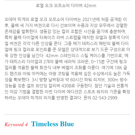
로열 오크 오프쇼어 다이버 42mm
오데마 피게의 로열 오크 오프쇼어 다이버는 2021년에 처음 공개된 이
후, 올해 세 가지 버전으로 다시 선보이며 수중과 지상 모두에서 강렬한
존재감을 발휘한다. 생동감 있는 컬러 조합은 시선을 끌기에 충분하며,
특히 블랙 다이얼에 터쿼이즈 러버 스트랩을 매치한 모델과 청록색 다이
얼 버전은 각각 다른 인상을 준다. 그중 메가 태피스리 패턴의 블랙 다이
얼에 핑크 컬러로 포인트를 준 모델은 상대적으로 보기 드문 구성으로 더
욱 강한 인상을 남긴다. 42mm 스테인리스 스틸 케이스를 기반으로, 메
가 태피스리 다이얼과 2개의 블랙 세라믹 크라운, 0~15분 구간에 핑크
컬러를 적용한 블랙 회전식 내부 베젤이 조화를 이룬다. 여기에 18K 골
드 핸즈와 아워 마커에는 야광 코팅을 적용해 깊은 수심에서도 높은 가독
성을 확보했다. 3시 방향 날짜창과 약 60시간 파워 리저브, 300m 방수
성능을 갖춘 셀프 와인딩 칼리버 4308로 구동한다. 첨단 기술과 전통적
인 마감 기법을 결합한 이번 다이버 에디션은 스포츠 워치의 기준을 확장
하려는 오데마 피게의 의지를 반영한 결과다. 문의 02-543-2999
Timeless Blue
Keyword 4