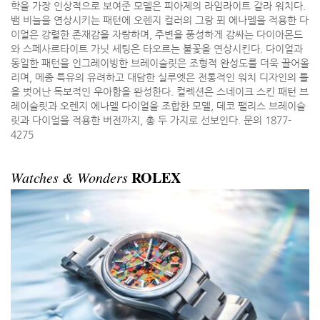
학을 가장 인상적으로 보여준 모델은 피아제의 라임라이트 갈라 워치다.
뱀 비늘을 연상시키는 패턴에 오렌지 컬러의 그랑 푀 에나멜을 적용한 다
이얼은 강렬한 존재감을 자랑하며, 주변을 풍성하게 감싸는 다이아몬드
와 스페사르타이트 가닛 세팅은 타오르는 불꽃을 연상시킨다. 다이얼과
동일한 패턴을 인그레이빙한 브레이슬릿은 조형적 완성도를 더욱 끌어올
리며, 메종 특유의 유려하고 대담한 실루엣은 전통적인 워치 디자인의 틀
을 벗어난 독보적인 우아함을 완성한다. 컬렉션은 스네이크 스킨 패턴 브
레이슬릿과 오렌지 에나멜 다이얼을 조합한 모델, 데코 팰리스 브레이슬
릿과 다이얼을 적용한 버전까지, 총 두 가지로 선보인다. 문의 1877-
4275
ROLEX
Watches & Wonders