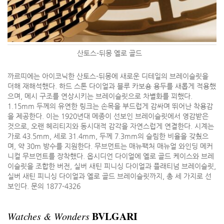
산토스-뒤몽 옐로 골드
까르띠에는 아이코닉한 산토스-뒤몽에 새로운 디테일의 브레이슬릿을
더해 재해석했다. 하드 스톤 다이얼과 블루 카보숑 용두를 새롭게 적용했
으며, 메시 구조를 연상시키는 브레이슬릿으로 차별화를 꾀했다.
1.15mm 두께의 유연한 링크는 손목을 부드럽게 감싸며 뛰어난 착용감
을 제공한다. 이는 1920년대 메종이 선보인 브레이슬릿에서 영감받은
것으로, 오랜 헤리티지와 동시대적 감각을 자연스럽게 연결한다. 시계는
가로 43.5mm, 세로 31.4mm, 두께 7.3mm의 슬림한 비율을 갖췄으
며, 약 30m 방수를 지원한다. 무브먼트는 매뉴팩처 매뉴얼 와인딩 메커
니컬 무브먼트를 장착했다. 옵시디언 다이얼에 옐로 골드 케이스와 브레
이슬릿을 조합한 버전, 실버 새틴 피니싱 다이얼과 플래티넘 브레이슬릿,
실버 새틴 피니싱 다이얼과 옐로 골드 브레이슬릿까지, 총 세 가지로 선
보인다. 문의 1877-4326
BVLGARI
Watches & Wonders