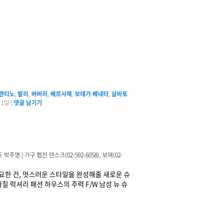
렌티노
,
발리
,
버버리
,
베르사체
,
보테가 베네타
,
살바토
 1일
|
댓글 남기기
 | 가구 협찬 덴스크(02-592-6058), 보에(02-
요한 건, 멋스러운 스타일을 완성해줄 새로운 슈
 럭셔리 패션 하우스의 주력 F/W 남성 뉴 슈