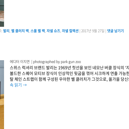
:
발리
,
벨 클러치 백
,
스몰 벨 백
,
자넬 슈즈
,
자넬 컬렉션
|
2017년 9월 27일
|
댓글 남기기
에디터 이지연 | photographed by park gun zoo
스위스 럭셔리 브랜드 발리는 1969년 첫선을 보인 네모난 버클 장식의 
볼드한 스퀘어 모티브 장식이 인상적인 뒷굽을 꺾어 시크하게 연출 가능한
탈 체인 스트랩이 함께 구성된 우아한 벨 클러치가 그것으로, 올가을 당
속 읽기
→