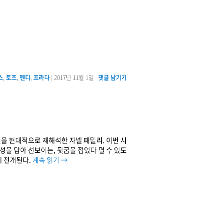
스
,
토즈
,
펜디
,
프라다
|
2017년 11월 1일
|
댓글 남기기
렉션을 현대적으로 재해석한 자넬 패밀리. 이번 시
성을 담아 선보이는, 뒷굽을 접었다 펼 수 있도
게 전개된다.
계속 읽기
→