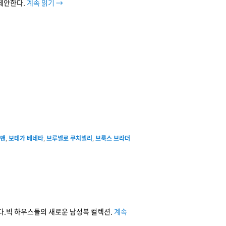
제안한다.
계속 읽기
→
 맨
,
보테가 베네타
,
브루넬로 쿠치넬리
,
브룩스 브라더
다.빅 하우스들의 새로운 남성복 컬렉션.
계속