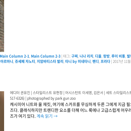
Main Column 2-1
,
Main Column 2-3
|
태그:
구찌
,
니나 리치
,
디올
,
랑방
,
루이 비통
,
발
 아르마니
,
쥬세페 자노티
,
지암바티스타 발리
,
타니 by 미네타니
,
펜디
,
프라다
|
2017년 11월
에디터 권유진 | 스타일리스트 유현정 | 어시스턴트 이세영, 김은서 | 세트 스타일리스트 박주영
517-6326) | photographed by park gun zoo
캐시미어 니트와 울 재킷, 여기에 스카프를 무심하게 두른 그에게 지금 필
즈다. 클래식하지만 트렌디한 요소를 더해 어느 룩에나 고급스럽게 어우러질
즈가 여기 있다.
계속 읽기
→