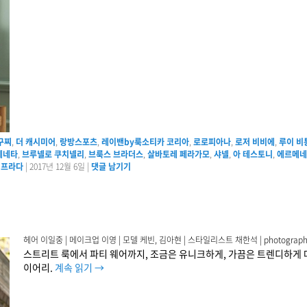
구찌
,
더 캐시미어
,
랑방스포츠
,
레이밴by룩소티카 코리아
,
로로피아나
,
로저 비비에
,
루이 비
베네타
,
브루넬로 쿠치넬리
,
브룩스 브라더스
,
살바토레 페라가모
,
샤넬
,
아 테스토니
,
에르메네
,
프라다
|
2017년 12월 6일
|
댓글 남기기
헤어 이일중 | 메이크업 이영 | 모델 케빈, 김아현 | 스타일리스트 채한석 | photographed b
스트리트 룩에서 파티 웨어까지, 조금은 유니크하게, 가끔은 트렌디하게
이어리.
계속 읽기
→