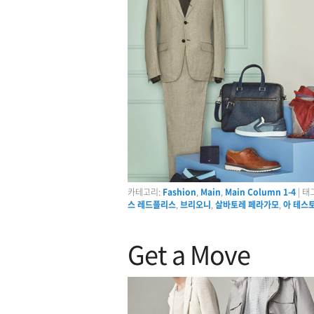
카테고리:
Fashion
,
Main
,
Main Column 1-4
|
태그
스 레드플리스
,
브리오니
,
살바토레 페라가모
,
아 테스
Get a Move