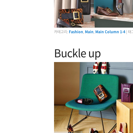
카테고리:
Fashion
,
Main
,
Main Column 1-4
|
태그
Buckle up