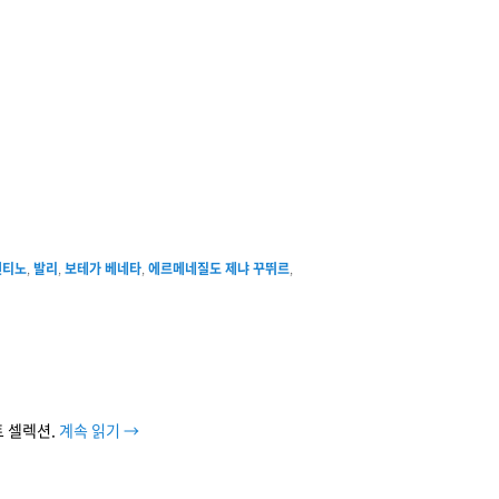
렌티노
,
발리
,
보테가 베네타
,
에르메네질도 제냐 꾸뛰르
,
 셀렉션.
계속 읽기
→