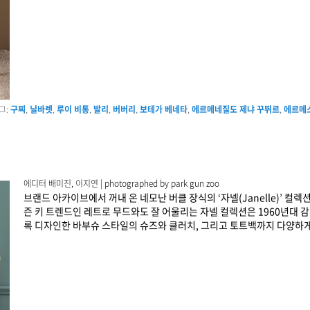
그:
구찌
,
닐바렛
,
루이 비통
,
발리
,
버버리
,
보테가 베네타
,
에르메네질도 제냐 꾸뛰르
,
에르메
에디터 배미진, 이지연 | photographed by park gun zoo
브랜드 아카이브에서 꺼내 온 네모난 버클 장식의 ‘자넬(Janelle)’ 컬
즌 키 트렌드인 레트로 무드와도 잘 어울리는 자넬 컬렉션은 1960년대 감
록 디자인한 바부슈 스타일의 슈즈와 클러치, 그리고 토트백까지 다양하