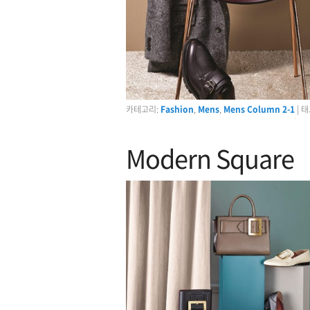
카테고리:
Fashion
,
Mens
,
Mens Column 2-1
|
태
Modern Square