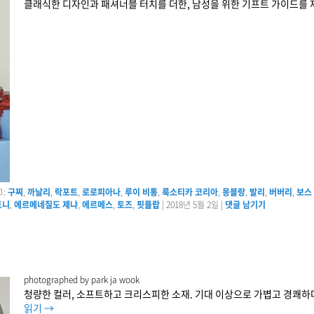
클래식한 디자인과 패셔너블 터치를 더한, 남성을 위한 기프트 가이드를 
:
구찌
,
까날리
,
락포트
,
로로피아나
,
루이 비통
,
룩소티카 코리아
,
몽블랑
,
발리
,
버버리
,
보스
토니
,
에르메네질도 제냐
,
에르메스
,
토즈
,
핏플랍
|
2018년 5월 2일
|
댓글 남기기
photographed by park ja wook
청량한 컬러, 소프트하고 크리스피한 소재. 기대 이상으로 가볍고 경쾌하
읽기
→