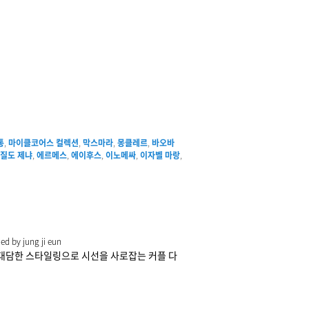
통
,
마이클코어스 컬렉션
,
막스마라
,
몽클레르
,
바오바
질도 제냐
,
에르메스
,
에이후스
,
이노메싸
,
이자벨 마랑
,
y jung ji eun
 대담한 스타일링으로 시선을 사로잡는 커플 다