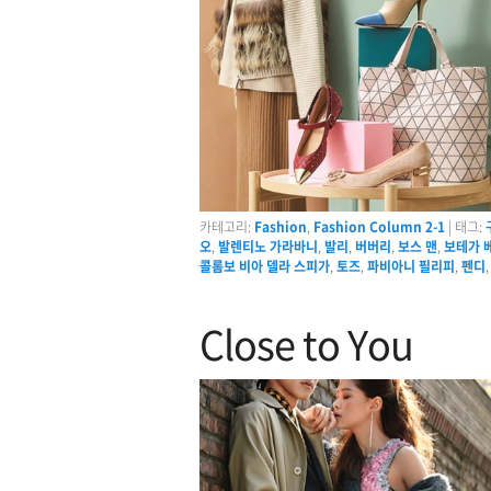
카테고리:
Fashion
,
Fashion Column 2-1
|
태그:
오
,
발렌티노 가라바니
,
발리
,
버버리
,
보스 맨
,
보테가 
콜롬보 비아 델라 스피가
,
토즈
,
파비아니 필리피
,
펜디
Close to You