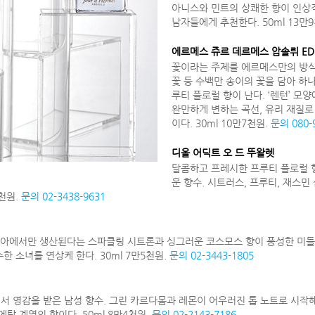
아니스와 민트의 상쾌한 향이 인상
남자들에게 추천한다. 50ml 13만
에르메스 쥬르 데르메스 압솔뤼 ED
꽃이라는 주제를 에르메스만의 방식으
꽃 등 수백만 송이의 꽃을 담아 하
루티 플로럴 향이 난다. ‘렌턴’ 모
완만하게 변하는 곡선, 유리 재질
이다. 30ml 10만7천원.
문의 080-
디올 어딕트 오 드 뚜왈렛
달콤하고 프레시한 프루티 플로럴 
운 향수. 시트러스, 프루티, 재스민
6천원.
문의 02-3438-9631
탈리아에서만 생산된다는 스파클링 시트론과 싱그러운 코스모스 향이 풍성한 미들 
 소녀를 연상케 한다. 30ml 7만5천원.
문의 02-3443-1805
서 영감을 받은 남성 향수. 그린 카르다몸과 레몬이 어우러진 톱 노트로 시작해
 계열의 향이다. 50ml 8만4천원.
문의 02-2143-7186