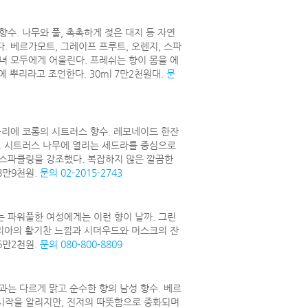
수. 나무와 풀, 촉촉하게 젖은 대지 등 자연
. 베르가모트, 그레이프 프루트, 오렌지, 스파
녀 모두에게 어울린다. 프레쉬는 향이 몸을 에
에 뿌리라고 조언한다. 30ml 7만2천원대.
문
틀리에 코롱의 시트러스 향수. 레모네이드 한잔
. 시트러스 나무에 열리는 세드라를 중심으로
 스파클링을 강조했다. 복잡하지 않은 깔끔한
8만9천원.
문의 02-2015-2743
 파워풀한 여성에게는 이런 향이 날까. 그린
놀리아의 활기찬 느낌과 시더우드와 머스크의 잔
6만2천원.
문의 080-800-8809
과는 다르게 맑고 순수한 향의 남성 향수. 베르
시작을 알리지만, 진저의 따뜻함으로 중화되며