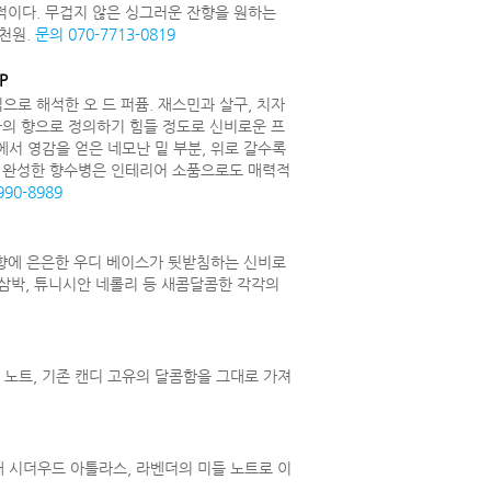
적이다. 무겁지 않은 싱그러운 잔향을 원하는
9천원.
문의 070-7713-0819
P
로 해석한 오 드 퍼퓸. 재스민과 살구, 치자
나의 향으로 정의하기 힘들 정도로 신비로운 프
양에서 영감을 얻은 네모난 밑 부분, 위로 갈수록
로 완성한 향수병은 인테리어 소품으로도 매력적
990-8989
향에 은은한 우디 베이스가 뒷받침하는 신비로
 삼박, 튜니시안 네롤리 등 새콤달콤한 각각의
노트, 기존 캔디 고유의 달콤함을 그대로 가져
 시더우드 아틀라스, 라벤더의 미들 노트로 이