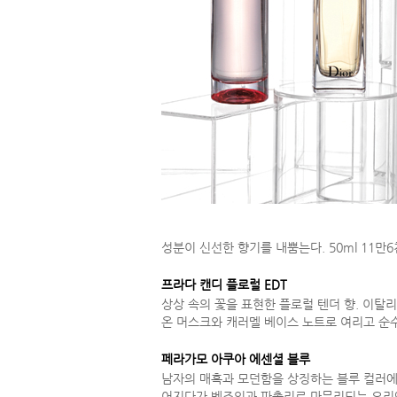
성분이 신선한 향기를 내뿜는다. 50ml 11만
프라다 캔디 플로럴 EDT
상상 속의 꽃을 표현한 플로럴 텐더 향. 이
온 머스크와 캐러멜 베이스 노트로 여리고 순수한
페라가모 아쿠아 에센셜 블루
남자의 매혹과 모던함을 상징하는 블루 컬러에
어지다가 벤조인과 파촐리로 마무리되는 오리엔탈