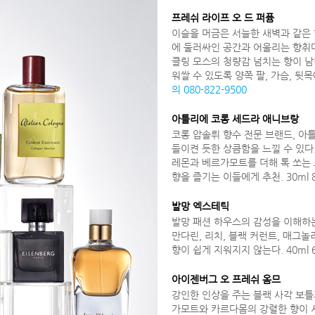
프레쉬 라이프 오 드 퍼퓸
이슬을 머금은 서늘한 새벽과 같은 향
에 둘러싸인 공간과 어울리는 향취다
클링 모스의 청량감 넘치는 향이 남
워쌀 수 있도록 양쪽 팔, 가슴, 뒷목
의 080-822-9500
아틀리에 코롱 세드라 애니브랑
코롱 압솔뤼 향수 전문 브랜드, 아
들이켠 듯한 상큼함을 느낄 수 있다
레몬과 베르가모트를 더해 톡 쏘는
향을 즐기는 이들에게 추천. 30ml 
발망 엑스테틱
발망 패션 하우스의 감성을 이해하는
만다린, 리치, 블랙 커런트, 매그
향이 쉽게 지워지지 않는다. 40ml 
아이젠버그 오 프레쉬 옴므
강인한 인상을 주는 블랙 사각 보틀
가모트와 카르다몸의 강렬한 향이 