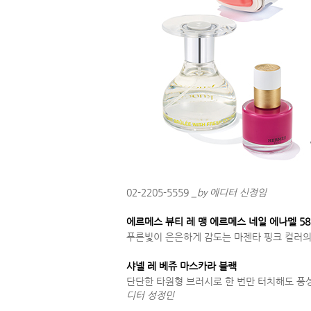
02-2205-5559
_by 에디터 신정임
에르메스 뷰티 레 맹 에르메스 네일 에나멜 5
푸른빛이 은은하게 감도는 마젠타 핑크 컬러의 네일
샤넬 레 베쥬 마스카라 블랙
단단한 타원형 브러시로 한 번만 터치해도 풍성한 
디터 성정민