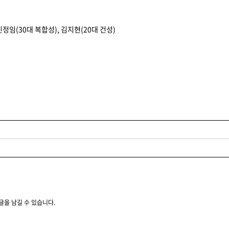
신정임(30대 복합성), 김지현(20대 건성)
글을 남길 수 있습니다.