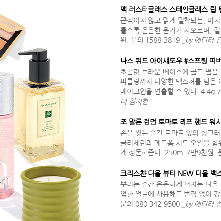
맥 러스터글래스 스테인글래스 립 틴
끈적이지 않고 맑게 밀착되는, 마치
를수록 은은한 윤기가 차오르며, 컬러
원. 문의 1588-3819
_by 에디터 
나스 쿼드 아이섀도우 #스프링 피
초콜릿 브라운 베이스에 골드 펄을 
파클링까지 다양한 텍스처를 담은 
메이크업을 연출할 수 있다. 4.4g 7
터 김지현
조 말론 런던 토마토 리프 핸드 워
손을 씻는 순간 토마토 잎의 싱그러
글리세린과 메도폼 시드 오일을 함
게 정돈해준다. 250ml 7만9천원. 문
크리스챤 디올 뷰티 NEW 디올 
뿌리는 순간 은은하게 퍼지는 디올 
업한 얼굴에 사용해도 번짐 없이 강력
문의 080-342-9500
_by 에디터 