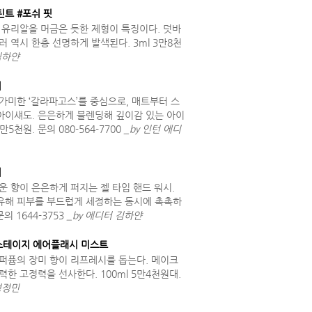
트 #포쉬 핏
 유리알을 머금은 듯한 제형이 특징이다. 덧바
 역시 한층 선명하게 발색된다. 3ml 3만8천
김하얀
버
가미한 ‘갈라파고스’를 중심으로, 매트부터 스
아이섀도. 은은하게 블렌딩해 깊이감 있는 아이
만5천원. 문의 080-564-7700
_by 인턴 에디
시
운 향이 은은하게 퍼지는 젤 타입 핸드 워시.
유해 피부를 부드럽게 세정하는 동시에 촉촉하
의 1644-3753
_by 에디터 김하얀
백스테이지 에어플래시 미스트
퍼퓸의 장미 향이 리프레시를 돕는다. 메이크
한 고정력을 선사한다. 100ml 5만4천원대.
성정민