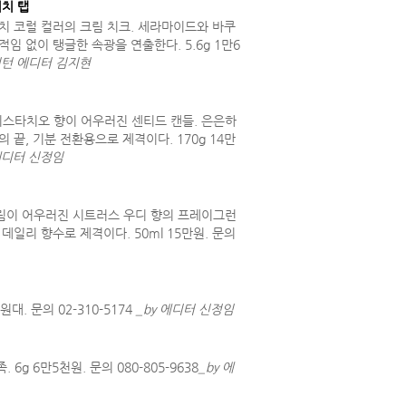
치 탭
치 코럴 컬러의 크림 치크. 세라마이드와 바쿠
임 없이 탱글한 속광을 연출한다. 5.6g 1만6
 인턴 에디터 김지현
스타치오 향이 어우러진 센티드 캔들. 은은하
 끝, 기분 전환용으로 제격이다. 170g 14만
 에디터 신정임
림이 어우러진 시트러스 우디 향의 프레이그런
데일리 향수로 제격이다. 50ml 15만원. 문의
. 문의 02-310-5174
_by 에디터 신정임
 6만5천원. 문의 080-805-9638
_by 에