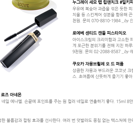
누그레이 세모 탭 립앤치크 #밀키피
우유에 복숭아 과즙을 섞은 듯한 피
치올 등 스킨케어 성분을 함유해 끈적
천원. 문의 070-8810-1984
_by
로에베 센티드 캔들 피스타치오
아이스크림의 크리미함과 고소한 피
게 포근한 분위기를 전해 지친 하루의
9천원. 문의 02-2088-8587
_by
쿠오카 자몽브륄레 오 드 퍼퓸
상큼한 자몽과 부드러운 코코넛 크
스. 초여름에 산뜻하게 즐기기 좋아 
8 로즈 아네몬
 에나멜. 손끝에 포인트를 주는 원 컬러 네일로 연출하기 좋다. 15ml 8만원대
볼륨감과 컬링 효과를 선사한다. 여러 번 덧발라도 뭉침 없는 텍스처에 만족. 6g