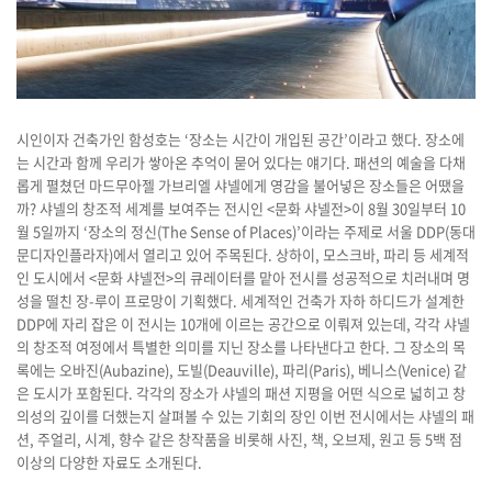
시인이자 건축가인 함성호는 ‘장소는 시간이 개입된 공간’이라고 했다. 장소에
는 시간과 함께 우리가 쌓아온 추억이 묻어 있다는 얘기다. 패션의 예술을 다채
롭게 펼쳤던 마드무아젤 가브리엘 샤넬에게 영감을 불어넣은 장소들은 어땠을
까? 샤넬의 창조적 세계를 보여주는 전시인 <문화 샤넬전>이 8월 30일부터 10
월 5일까지 ‘장소의 정신(The Sense of Places)’이라는 주제로 서울 DDP(동대
문디자인플라자)에서 열리고 있어 주목된다. 상하이, 모스크바, 파리 등 세계적
인 도시에서 <문화 샤넬전>의 큐레이터를 맡아 전시를 성공적으로 치러내며 명
성을 떨친 장-루이 프로망이 기획했다. 세계적인 건축가 자하 하디드가 설계한
DDP에 자리 잡은 이 전시는 10개에 이르는 공간으로 이뤄져 있는데, 각각 샤넬
의 창조적 여정에서 특별한 의미를 지닌 장소를 나타낸다고 한다. 그 장소의 목
록에는 오바진(Aubazine), 도빌(Deauville), 파리(Paris), 베니스(Venice) 같
은 도시가 포함된다. 각각의 장소가 샤넬의 패션 지평을 어떤 식으로 넓히고 창
의성의 깊이를 더했는지 살펴볼 수 있는 기회의 장인 이번 전시에서는 샤넬의 패
션, 주얼리, 시계, 향수 같은 창작품을 비롯해 사진, 책, 오브제, 원고 등 5백 점
이상의 다양한 자료도 소개된다.