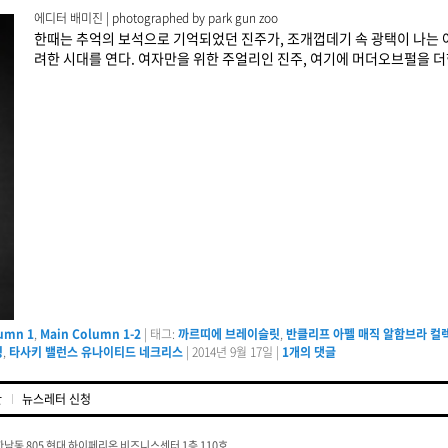
에디터 배미진 | photographed by park gun zoo
한때는 추억의 보석으로 기억되었던 진주가, 조개껍데기 속 광택이 나는
려한 시대를 연다. 여자만을 위한 주얼리인 진주, 여기에 머더오브펄을 더
umn 1
,
Main Column 1-2
|
태그:
까르띠에 브레이슬릿
,
반클리프 아펠 매직 알함브라 컬
링
,
타사키 밸런스 유나이티드 네크리스
|
2014년 9월 17일
|
1
개의 댓글
관
뉴스레터 신청
남동 805 현대 하이페리온 비즈니스센터 1층 110호