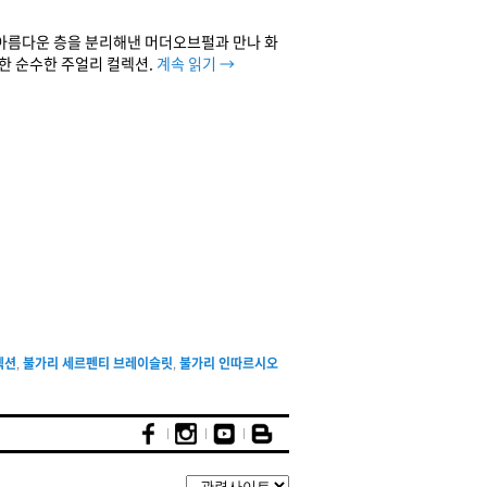
 아름다운 층을 분리해낸 머더오브펄과 만나 화
한 순수한 주얼리 컬렉션.
계속 읽기
→
렉션
,
불가리 세르펜티 브레이슬릿
,
불가리 인따르시오