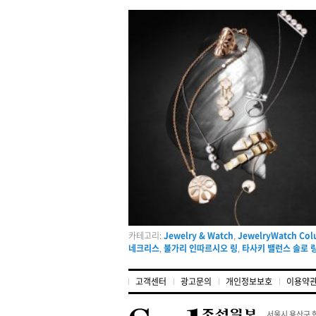
카테고리:
Jewelry & Watch
,
JewelryWatch Col
네크리스
,
불가리 인따르시오 링
,
타사키 밸런스 솔로 
고객센터
광고문의
개인정보보호
이용약
서울시 용산구 한