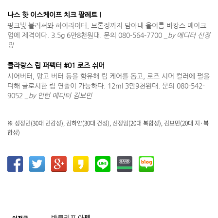
나스 핫 이스케이프 치크 팔레트 I
핑크빛 블러셔와 하이라이터, 브론징까지 담아내 올여름 바캉스 메이크
업에 제격이다. 3.5g 6만8천원대. 문의 080-564-7700
_by 에디터 신정
임
클라랑스 립 퍼펙터 #01 로즈 쉬머
시어버터, 망고 버터 등을 함유해 립 케어를 돕고, 로즈 시머 컬러에 펄을
더해 글로시한 립 연출이 가능하다. 12ml 3만9천원대. 문의 080-542-
9052
_by 인턴 에디터 김보민
※ 성정민(30대 민감성), 김하얀(30대 건성), 신정임(20대 복합성), 김보민(20대 지·복
합성)
글 네비게이션
반클리프 아펠