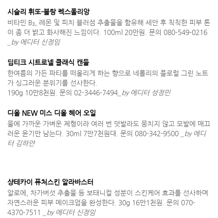
시슬리 휘또-블랑 렉스폴리앙
비타민 B
, 레몬 및 피치 블러섬 추출물을 함유해 세안 후 칙칙한 피부 톤
3
이 좀 더 밝고 화사해진 느낌이다. 100ml 20만원. 문의 080-549-0216
_by 에디터 신정임
딥티크 시트로넬 클래식 캔들
한여름의 가든 파티를 떠올리게 하는 향으로 네롤리의 플로럴 그린 노트
가 싱그러운 분위기를 선사한다.
190g 10만8천원. 문의 02-3446-7494
_by 에디터 성정민
디올 NEW 미스 디올 헤어 오일
물에 가까운 가벼운 제형이라 여러 번 덧발라도 뭉치지 않고 모발에 매끄
러운 윤기만 남는다. 30ml 7만7천원대. 문의 080-342-9500
_by 에디
터 김하얀
샹테카이 퓨처스킨 알라바스터
알로에, 차가버섯 추출물 등 보태니컬 성분이 스킨케어 효과를 선사하며
자연스러운 피부 메이크업을 완성한다. 30g 16만1천원. 문의 070-
4370-7511
_by 에디터 신정임