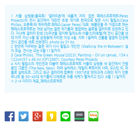
1 서울 삼청동(율곡로) ‘갤러리촌’에 새롭게 자리 잡은 페레스프로젝트(Peres
Projects)의 전시 공간에서 개관전 초청 작가로 한국으로 찾은 시시 필립스(Cece
Philips, 오른쪽)와 하비에르 페레스(Javier Peres) 대표. 베를린을 주 거점으로 하는
페레스프로젝트는 개성 넘치는 젊은 작가들과 협업하는 글로벌 갤러리로 성장하고 있
다. 지난해 갤러리 탄생 20주년을 맞이해 밀라노와 서울(신라호텔)에 전시 공간을 낸
데 이어 지난 4월 말 삼청동에 자리한 지상 4층, 지하 1층짜리 건물을 말끔히 단장해
전시 공간을 새로 선보였다. photo by SY Ko
2 런던에 거주하는 젊은 작가 시시 필립스 개인전 <Walking the In-Between> 설
치 모습. 전시는 오는 6월 11일까지.
3 Cece Philips, ‘The Green House’(2023), Painting – Oil on canvas, 154 x
122cm(57 x 48 in) (CP12087). Courtesy Peres Projects
4 시시 필립스의 개인전과 더불어 페레스프로젝트 서울의 삼청동 새 공간에서 진행
중인 그룹전 <The New, New>. 라파 실바레스, 에밀리 루트비히 샤퍼, 오스틴 리, 파
올로 살바도르, 그리고 최근 갤러리에 합류한 1997년생 덴마크계 스페인 작가 안톤
무나르 등 30~40대 작가들의 다채로운 작품 세계가 펼쳐지고 있다. 6월 11일까지.
※ 2~4 이미지 제공_페레스프로젝트