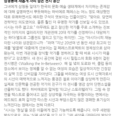
삼청동에 새롭게 자리 잡은 전시 공간
그녀에게 삼청동 일대가 한국의 문화 예술 생태계에서 차지하는 존재감
에 대해 설명하면서 뿌듯해하는 하비에르 페레스는 어느 정도 예상했던
대로 유쾌하면서도 예리한 구석이 엿보이는 인물이었다. “맞아요. 당연히
전략적인 의도였어요. 물론 훨씬 더 유명한 작가를 선보일 수도 있었죠.
시시는 아주 젊고요.” 아무래도 젊고 참신한 작가를 주로 소개하는 진보
적인 이미지의 갤러리지만 개관전에 20대 작가를 선정하다니 대담하기
는 하다(별도로 그룹전도 열리고 있기는 하지만). 그는 “아시다시피 재능
이란 나이와 상관없으니까…”라며 “지난 20년여 년 동안 세상 최고의 인
재를 ‘발굴해’ 대중에게 선보이는 걸 페레스프로젝트의 정체성으로 삼아
왔는데, 이번 개관전을 장식할 작가를 정하려고 할 때 바로 시시가 떠올
랐다”고 강조했다. 새 전시 공간에 걸린 시시 필립스의 회화 9점이 걸린
전시명은 <Walking the In-Between>. 해 질 녘의 도로와 바, 클럽 등의
장소에서 보이는 정체를 알 수 없는 여성의 모습은 일상적이지만 긴장감
이 살짝 깃든 신비감을 자아낸다. 그들을 바라보는 여성 도시 산책자로서
의 시선이 매력적으로 느껴지는 풍경은 절로 이야기를 상상하게 만든다.
실제로 인문학을 전공한 작가의 친구가 이 전시를 영감 삼아 단편소설을
선물하기도 했다. 하비에르의 말처럼 ‘타고난 스토리텔러’다. 그림 속 장
면을 텍스트로 풀어내고 싶은 상상력을 자극하는 유형이라는 면에서는
에드워드 호퍼 같지만 따스한 시선과 부담스럽지 않은 경쾌한 호기심이
느껴진다는 점에서는 전혀 다르다.
“시시는 ‘현실’을 모든 이들에게 접근 가능하도록 해줍니다. 아주 세련된
방식으로요. 저는 ‘실제 세상’을 살고 싶고 그런 세상을 (저마다의 방식으