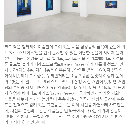
크고 작은 갤러리와 미술관이 모여 있는 서울 삼청동의 골목에 한눈에 봐
도 ‘아트 스페이스’임을 쉽게 눈치챌 수 있는 아담한 건물이 시야에 들어
온다. 베를린 본점을 필두로 밀라노, 그리고 서울(신라호텔)에도 지점을
둔 글로벌 갤러리 페레스프로젝트(Peres Projects)가 새롭게 선보인 전
시 공간(지상 4층, 지하 1층을 아우른다). 안으로 발을 들여놓자 필자와
거의 비슷하게 도착한 듯 두리번거리는 초롱초롱한 눈빛의 여성과 눈이
마주쳤는데, 알고 보니 페레스프로젝트가 삼청 지점 개관에 맞춰 연 개인
전의 주인공 시시 필립스(Cece Philips) 작가였다. 이윽고 갤러리 대표이
자 창업자 하비에르 페레스(Javier Peres)가 등장하면서 반가운 재회의
포옹을 나누자 작가의 눈망울이 촉촉해졌다. 말끔히 단장한 공간에 여유
로운 간격으로 걸려 있는 그림들은 보는 이의 시선을 자연스레 사로잡는
데, 자신의 분신과도 같은 작품들을 먼 타국에서 대하는 작가의 감동이
그대로 전해지는 눈빛이었다. 그도 그럴 것이 1996년생인 시시 필립스
의 아시아 첫 개인전이다.