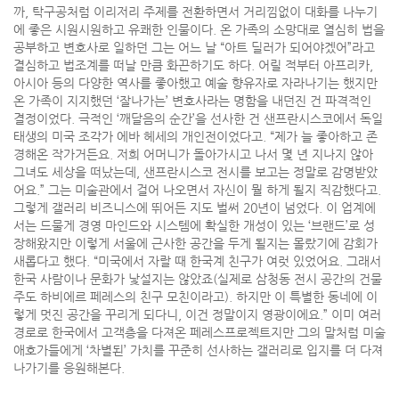
까, 탁구공처럼 이리저리 주제를 전환하면서 거리낌없이 대화를 나누기
에 좋은 시원시원하고 유쾌한 인물이다. 온 가족의 소망대로 열심히 법을
공부하고 변호사로 일하던 그는 어느 날 “아트 딜러가 되어야겠어”라고
결심하고 법조계를 떠날 만큼 화끈하기도 하다. 어릴 적부터 아프리카,
아시아 등의 다양한 역사를 좋아했고 예술 향유자로 자라나기는 했지만
온 가족이 지지했던 ‘잘나가는’ 변호사라는 명함을 내던진 건 파격적인
결정이었다. 극적인 ‘깨달음의 순간’을 선사한 건 샌프란시스코에서 독일
태생의 미국 조각가 에바 헤세의 개인전이었다고. “제가 늘 좋아하고 존
경해온 작가거든요. 저희 어머니가 돌아가시고 나서 몇 년 지나지 않아
그녀도 세상을 떠났는데, 샌프란시스코 전시를 보고는 정말로 감명받았
어요.” 그는 미술관에서 걸어 나오면서 자신이 뭘 하게 될지 직감했다고.
그렇게 갤러리 비즈니스에 뛰어든 지도 벌써 20년이 넘었다. 이 업계에
서는 드물게 경영 마인드와 시스템에 확실한 개성이 있는 ‘브랜드’로 성
장해왔지만 이렇게 서울에 근사한 공간을 두게 될지는 몰랐기에 감회가
새롭다고 했다. “미국에서 자랄 때 한국계 친구가 여럿 있었어요. 그래서
한국 사람이나 문화가 낯설지는 않았죠(실제로 삼청동 전시 공간의 건물
주도 하비에르 페레스의 친구 모친이라고). 하지만 이 특별한 동네에 이
렇게 멋진 공간을 꾸리게 되다니, 이건 정말이지 영광이에요.” 이미 여러
경로로 한국에서 고객층을 다져온 페레스프로젝트지만 그의 말처럼 미술
애호가들에게 ‘차별된’ 가치를 꾸준히 선사하는 갤러리로 입지를 더 다져
나가기를 응원해본다.