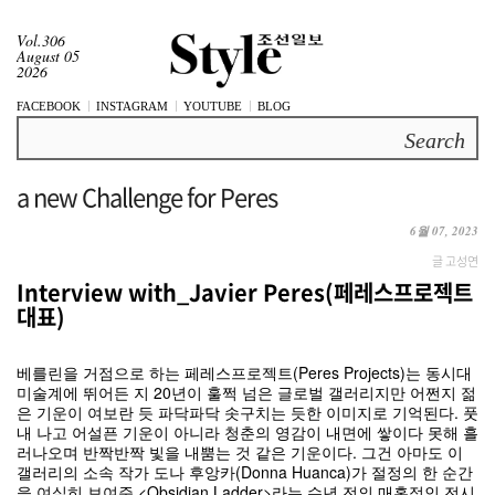
Vol.306
August 05
2026
FACEBOOK
INSTAGRAM
YOUTUBE
BLOG
Search
a new Challenge for Peres
6월 07, 2023
글 고성연
Interview with_Javier Peres(페레스프로젝트
대표)
베를린을 거점으로 하는 페레스프로젝트(Peres Projects)는 동시대
미술계에 뛰어든 지 20년이 훌쩍 넘은 글로벌 갤러리지만 어쩐지 젊
은 기운이 여보란 듯 파닥파닥 솟구치는 듯한 이미지로 기억된다. 풋
내 나고 어설픈 기운이 아니라 청춘의 영감이 내면에 쌓이다 못해 흘
러나오며 반짝반짝 빛을 내뿜는 것 같은 기운이다. 그건 아마도 이
갤러리의 소속 작가 도나 후앙카(Donna Huanca)가 절정의 한 순간
을 여실히 보여준 <Obsidian Ladder>라는 수년 전의 매혹적인 전시