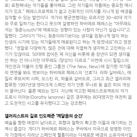
로) 표현해내는 작가들을 좋아해요. 그런 작가들의 작품에는 중요한 메시
지가 있죠.” 페레스프로젝트가 젊고 진취적인 이미지를 지니게 된 배경을
짐작할 수 있는 발언이다. 작가의 평균연령대는 모르지만 30~40대 작가
와 주로 일하기는 한다고 웃으며 설명하던 하비에르 페레스는 “아무래도
저는 ‘청춘(youth)’에 매료되는 성향이 있는 사람이 아닌가 싶습니다”고
말했다. 그러다가 “아니, 청춘이라기보다는 생각을 엄청나게 많이 하는
인생의 시기에 있는 작가들에게 매료된다고 하는 게 맞겠네요”라고 정정
했다. “정말로 다양하게, 많은 것에 대해 치열하게 생각하고 고민하는 시
기가 있잖아요. 50대에 접어든 제 자신을 비롯해 중·장년이 되면 생각을
안 하는 건 아니지만 아무래도 (양상이) 다르죠.” 이번에 시시 필립스의
개인전과 더불어 진행 중인 그룹전 <The New, New>에 참가한 작가들
의 면면을 봐도 엿보이는 하비에르 페레스의 ‘선호’다. 라파 실바레스, 에
밀리 루트비히 샤퍼, 오스틴 리, 파올로 살바도르, 그리고 최근 갤러리에
합류한 1997년생 덴마크계 스페인 작가 안톤 무나르 등 젊은 피의 개성
이 묻어난다. 물론 예외는 있다. 지난해 작고한 페레스프로젝트의 작가
도로시 이아논(Dorothy Ianonne) 같은 경우에는 80대였지만 여전히 젊
고 도전적인 사고를 유지했다고 그는 강조했다.
갤러리스트의 길로 인도해준 ‘깨달음의 순간’
예술을 향한 애정이 남다르고, 취향과 철학이 확고한 이들과 얘기하는 건
역시 즐겁다. 게다가 하비에르 페레스는 쿠바에서 미국으로 망명한 이민
자 가정에서 자라난 스페인계 혈통이라는 다채로운 배경의 소유자여서일