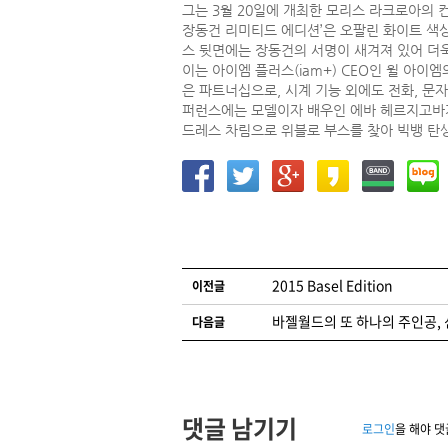
그는 3월 20일에 개최한 모리스 라크로아의 
장동건 리미티드 에디션’은 오팔린 화이트 색상
스 뒷면에는 장동건의 서명이 새겨져 있어 더
이는 아이엠 플러스(iam+) CEO인 윌 아
은 파트너십으로, 시계 기능 외에도 전화, 문
퍼런스에는 모델이자 배우인 에바 헤르지고바가
드레스 차림으로 위블로 부스를 찾아 빅뱅 탄생
글 네비게이션
2015 Basel Edition
이전글
바젤월드의 또 하나의 주인공,
다음글
댓글 남기기
로그인
을 해야 댓