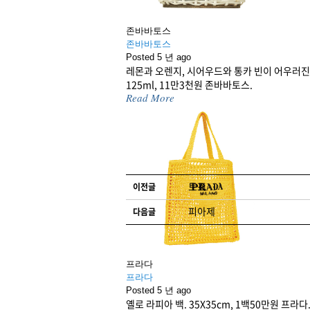
존바바토스
존바바토스
Posted 5 년 ago
레몬과 오렌지, 시어우드와 통카 빈이 어우러진
125ml, 11만3천원 존바바토스.
Read More
글 네비게이션
토즈
이전글
피아제
다음글
프라다
프라다
댓글 남기기
로그인
을 해야 댓
Posted 5 년 ago
옐로 라피아 백. 35X35cm, 1백50만원 프라다