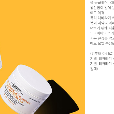
을 공급하며, 
황산염이 일체 
에도 제격.
특히 해바라기 
북미 지역의 아
더하기 위해 사용
드라이어의 뜨거
지는 현상을 막고
에도 모발 손상
(위부터 아래로)
키엘 ‘해바라기 
키엘 ‘해바라기 
원대)