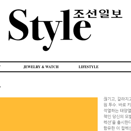
Y
JEWELRY & WATCH
LIFESTYLE
r
끊기고, 갈라지
원 투수. 바로 
작열하는 태양열
책인 당신의 모
렉션’을 출시한
함유한 이 컬렉