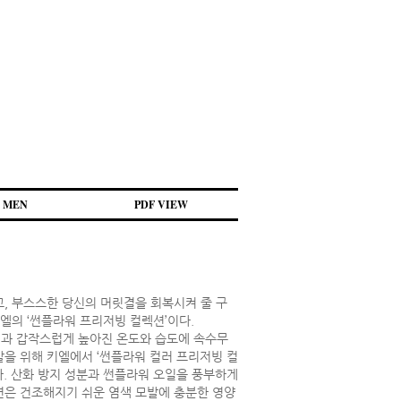
MEN
PDF VIEW
고, 부스스한 당신의 머릿결을 회복시켜 줄 구
키엘의 ‘썬플라워 프리저빙 컬렉션’이다.
과 갑작스럽게 높아진 온도와 습도에 속수무
발을 위해 키엘에서 ‘썬플라워 컬러 프리저빙 컬
다. 산화 방지 성분과 썬플라워 오일을 풍부하게
션은 건조해지기 쉬운 염색 모발에 충분한 영양