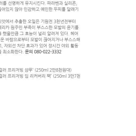
컬러를 선명하게 유지시킨다. 파라벤과 실리콘,
들어있지 않아 민감하고 예민한 두피를 달래기
씨앗에서 추출한 오일은 기원전 3천년전부터
메리카 원주민 부족이 부스스한 모발의 윤기를
 했을만큼 그 효능이 널리 알려져 있다. 헤어
운 바람으로부터 모발이 끊어지거나 부스스해
, 자외선 차단 효과가 있어 장시간 야외 활동
을 최소화한다.
문의 080-022-3332
컬러 프리저빙 샴푸’ (250ml 2만8천원대)
컬러 프리저빙 딥 리커버리 팩’ (250ml 3만7천