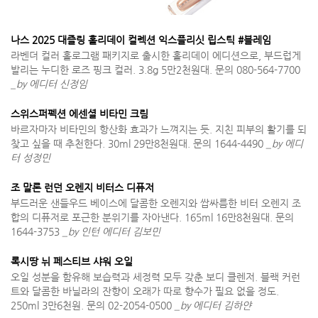
나스 2025 대즐링 홀리데이 컬렉션 익스플리싯 립스틱 #블레임
라벤더 컬러 홀로그램 패키지로 출시한 홀리데이 에디션으로, 부드럽게
발리는 누디한 로즈 핑크 컬러. 3.8g 5만2천원대. 문의 080-564-7700
_by 에디터 신정임
스위스퍼펙션 에센셜 비타민 크림
바르자마자 비타민의 항산화 효과가 느껴지는 듯. 지친 피부의 활기를 되
찾고 싶을 때 추천한다. 30ml 29만8천원대. 문의 1644-4490
_by 에디
터 성정민
조 말론 런던 오렌지 비터스 디퓨저
부드러운 샌들우드 베이스에 달콤한 오렌지와 쌉싸름한 비터 오렌지 조
합의 디퓨저로 포근한 분위기를 자아낸다. 165ml 16만8천원대. 문의
1644-3753
_by 인턴 에디터 김보민
록시땅 뉘 페스티브 샤워 오일
오일 성분을 함유해 보습력과 세정력 모두 갖춘 보디 클렌저. 블랙 커런
트와 달콤한 바닐라의 잔향이 오래가 따로 향수가 필요 없을 정도.
250ml 3만6천원. 문의 02-2054-0500
_by 에디터 김하얀