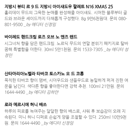
지방시 뷰티 르 9 드 지방시 아이섀도우 팔레트 N16 XMAS 25
홀리데이 무드의 그윽한 눈매를 완성해줄 아이섀도. 시머한 블루부터 골
드와 브라운 셰이드까지 다채롭게 구성했다. 8g 9만6천원대. 문의 080-
801-9500
_by 에디터 신정임
바이레도 핸드크림 로즈 오브 노 맨즈 랜드
시그너처 향을 담은 핸드크림. 노르딕 무드의 연말 분위기 패키지로 탈바
꿈해 특별함을 더한다. 30ml 5만1천원. 문의 1533-7305
_by 에디터 성
정민
산타마리아노벨라 타바코 토스카노 오 드 코롱
묵직한 타바코 향이 앰버, 시더우드와 샌들우드로 농밀하게 퍼져 진한 여
운을 남긴다. 색다른 향을 좋아한다면 강력 추천. 100ml 21만원. 문의
1644-4490
_by 에디터 김하얀
로라 메르시에 허니 배쓰
하루의 피로를 녹여주는 달달한 향의 배스로, 샤워 후 보습감이 오래 지
속된다. 미니 허니 디퍼로 손쉽게 양을 조절할 수 있다. 250ml 10만9천
원. 문의 1644-4490
_by 에디터 신정임