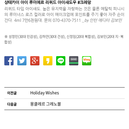
샹테카이 아이 루미에르 리퀴드 아이섀도우 #크레망
리퀴드 타입 아이섀도. 높은 유지력을 자랑하는 것은 물론 메탈릭 피니시
의 루미너스 로즈 컬러로 아이 메이크업에 포인트를 주기 좋아 자주 손이
간다. 4ml 7만6천원대. 문의 070-4370-7511
_by 인턴 에디터 김보민
※ 성정민(30대 민감성), 김하얀(30대 건성), 신정임(20대 복합성), 김보민(20대 지·복
합성)
글 네비게이션
Holiday Wishes
이전글
몽클레르 그레노블
다음글