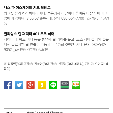
나스 핫 이스케이프 치크 팔레트 I
핑크빛 블러셔와 하이라이터, 브론징까지 담아내 올여름 바캉스 메이크
업에 제격이다. 3.5g 6만8천원대. 문의 080-564-7700
_by 에디터 신정
임
클라랑스 립 퍼펙터 #01 로즈 쉬머
시어버터, 망고 버터 등을 함유해 립 케어를 돕고, 로즈 시머 컬러에 펄을
더해 글로시한 립 연출이 가능하다. 12ml 3만9천원대. 문의 080-542-
9052
_by 인턴 에디터 김보민
※ 성정민(30대 민감성), 김하얀(30대 건성), 신정임(20대 복합성), 김보민(20대 지·복
합성)
글 네비게이션
New Shape of Flowers