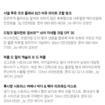
샤넬 루쥬 코코 플래쉬 825 비쥬 라이트 코랄 핑크
은은하게 올라오는 발색과 과하지 않은 촉촉함으로 내추럴한 메이크업에
안성맞춤. 3g 5만9천원. 문의 080-805-9638
_by 에디터 성정민
드렁크 엘리펀트 엄브라™ 쉬어 미네랄 크림 SPF 30
아스타잔틴, 코엔자임 Q10 등의 성분을 함유해 피부 보호와 자외선 차단
은 물론 피붓결 정리까지 가능하다. 60ml 5만3천원대. 문의 080-564-
7700
_by 에디터 김보민
퍼퓸 드 말리 캐슬리 오 드 퍼퓸
싱그러운 시트러스와 페퍼, 아키갈라우드 등이 어우러져 남성의 대담한
에너지가 느껴진다. 여성 역시 단독으로 또는 플로럴 향과 레이어드하면
무난하게 사용할 만하다. 125ml 45만6천원. 문의 02-3213-2088
_by
에디터 김하얀
록시땅 시트러스 버베나 바디 & 헤어 리프레싱 미스트
생기 있는 시트러스 버베나 향의 보디와 헤어 전용 미스트. 휴대성이 좋
은 사이즈로 장소에 구애받지 않는다. 50ml 2만2천원대. 문의 02-
2054-0500
_by 인턴 에디터 김보민