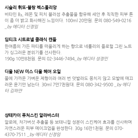
시슬리 휘또-블랑 렉스폴리앙
비타민 B
, 레몬 및 피치 블러섬 추출물을 함유해 세안 후 칙칙한 피부 톤
3
이 좀 더 밝고 화사해진 느낌이다. 100ml 20만원. 문의 080-549-0216
_by 에디터 신정임
딥티크 시트로넬 클래식 캔들
한여름의 가든 파티를 떠올리게 하는 향으로 네롤리의 플로럴 그린 노트
가 싱그러운 분위기를 선사한다.
190g 10만8천원. 문의 02-3446-7494
_by 에디터 성정민
디올 NEW 미스 디올 헤어 오일
물에 가까운 가벼운 제형이라 여러 번 덧발라도 뭉치지 않고 모발에 매끄
러운 윤기만 남는다. 30ml 7만7천원대. 문의 080-342-9500
_by 에디
터 김하얀
샹테카이 퓨처스킨 알라바스터
알로에, 차가버섯 추출물 등 보태니컬 성분이 스킨케어 효과를 선사하며
자연스러운 피부 메이크업을 완성한다. 30g 16만1천원. 문의 070-
4370-7511
_by 에디터 신정임