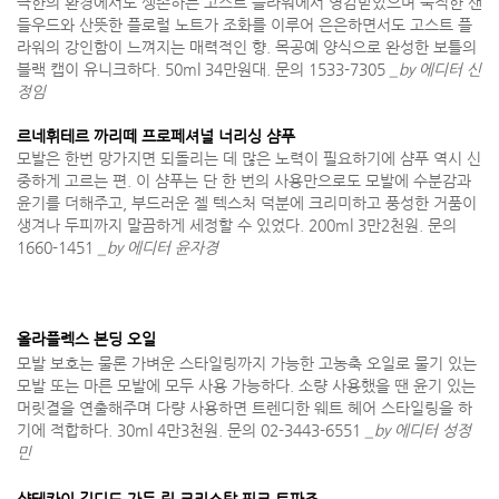
극한의 환경에서도 생존하는 고스트 플라워에서 영감받았으며 묵직한 샌
들우드와 산뜻한 플로럴 노트가 조화를 이루어 은은하면서도 고스트 플
라워의 강인함이 느껴지는 매력적인 향. 목공예 양식으로 완성한 보틀의
블랙 캡이 유니크하다. 50ml 34만원대. 문의 1533-7305
_by 에디터 신
정임
르네휘테르 까리떼 프로페셔널 너리싱 샴푸
모발은 한번 망가지면 되돌리는 데 많은 노력이 필요하기에 샴푸 역시 신
중하게 고르는 편. 이 샴푸는 단 한 번의 사용만으로도 모발에 수분감과
윤기를 더해주고, 부드러운 젤 텍스처 덕분에 크리미하고 풍성한 거품이
생겨나 두피까지 말끔하게 세정할 수 있었다. 200ml 3만2천원. 문의
1660-1451
_by 에디터 윤자경
올라플렉스 본딩 오일
모발 보호는 물론 가벼운 스타일링까지 가능한 고농축 오일로 물기 있는
모발 또는 마른 모발에 모두 사용 가능하다. 소량 사용했을 땐 윤기 있는
머릿결을 연출해주며 다량 사용하면 트렌디한 웨트 헤어 스타일링을 하
기에 적합하다. 30ml 4만3천원. 문의 02-3443-6551
_by 에디터 성정
민
샹테카이 길디드 가든 립 크리스탈 핑크 토파즈