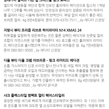
셸드릭 야생동물 재단과 함께 선보인 홀리데이 에디션으로 립스틱 1개당
나무 1그루를 케냐에 심는다. 안전성과 윤리성이 검증된 마이카 파우더
를 글리터 대신 사용해 화려하게 반짝인다. 부담 없이 바르기 좋은 레드
브라운 컬러. 4g 8만4천원대. 문의 070-4370-7511
_by 에디터 신정임
지방시 뷰티 프리즘 리브르 하이라이터 N14 XMAS 24
피붓결을 깔끔하게 정돈해주는 것은 물론 샴페인 베이지와 진줏빛 컬러
조합이 자연스러운 생기를 더해준다. 4G 로고를 새긴 홀리데이 리미티
드 에디션으로 출시했으며 미니 사이즈라 귀여움은 덤. 6g 7만4천원대.
문의 080-801-9500
_by 에디터 신정임
디올 뷰티 디올 크렘 아브리콧 – 핑크 리미티드 에디션
손톱 거스러미가 신경 쓰이던 찰나 만나게 된 네일 케어 크림. 영양을 공
급하는 아프리콧 오일과 매끄러움을 선사하는 해초 추출물을 함유해 윤
기 나는 네일을 완성할 수 있었다. 무엇보다 카카오톡 선물하기 단독 선
출시되었다고 하니, 가볍게 선물하기 제격인 듯하다. 8g 4만3천원대. 문
의 080-342-9500
_by 에디터 윤자경
샤크 플렉스타일 컴팩트 멀티 헤어스타일러
굉장한 바람 세기로 빠르게 머리를 건조해주어 편리하다. 또 110℃ 이하
로 온도를 유지해 과도한 열 손상으로부터 모발을 지켜준다. 덕분에 펌으