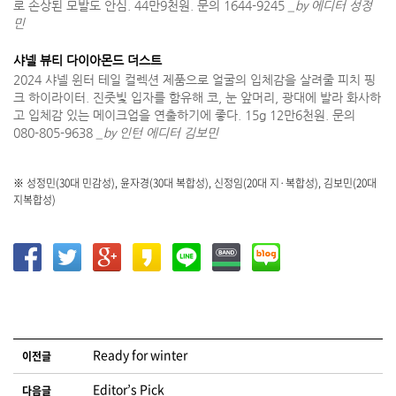
로 손상된 모발도 안심. 44만9천원. 문의 1644-9245
_by 에디터 성정
민
샤넬 뷰티 다이아몬드 더스트
2024 샤넬 윈터 테일 컬렉션 제품으로 얼굴의 입체감을 살려줄 피치 핑
크 하이라이터. 진줏빛 입자를 함유해 코, 눈 앞머리, 광대에 발라 화사하
고 입체감 있는 메이크업을 연출하기에 좋다. 15g 12만6천원. 문의
080-805-9638
_by 인턴 에디터 김보민
※ 성정민(30대 민감성), 윤자경(30대 복합성), 신정임(20대 지·복합성), 김보민(20대
지복합성)
글 네비게이션
Ready for winter
이전글
Editor’s Pick
다음글