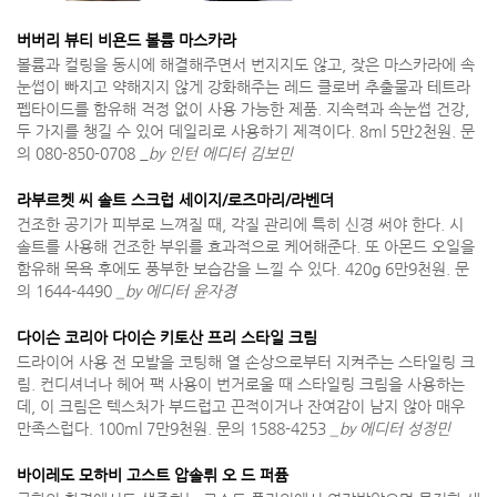
버버리 뷰티 비욘드 볼륨 마스카라
볼륨과 컬링을 동시에 해결해주면서 번지지도 않고, 잦은 마스카라에 속
눈썹이 빠지고 약해지지 않게 강화해주는 레드 클로버 추출물과 테트라
펩타이드를 함유해 걱정 없이 사용 가능한 제품. 지속력과 속눈썹 건강,
두 가지를 챙길 수 있어 데일리로 사용하기 제격이다. 8ml 5만2천원. 문
의 080-850-0708 _
by 인턴 에디터 김보민
라부르켓 씨 솔트 스크럽 세이지/로즈마리/라벤더
건조한 공기가 피부로 느껴질 때, 각질 관리에 특히 신경 써야 한다. 시
솔트를 사용해 건조한 부위를 효과적으로 케어해준다. 또 아몬드 오일을
함유해 목욕 후에도 풍부한 보습감을 느낄 수 있다. 420g 6만9천원. 문
의 1644-4490
_by 에디터 윤자경
다이슨 코리아 다이슨 키토산 프리 스타일 크림
드라이어 사용 전 모발을 코팅해 열 손상으로부터 지켜주는 스타일링 크
림. 컨디셔너나 헤어 팩 사용이 번거로울 때 스타일링 크림을 사용하는
데, 이 크림은 텍스처가 부드럽고 끈적이거나 잔여감이 남지 않아 매우
만족스럽다. 100ml 7만9천원. 문의 1588-4253
_by 에디터 성정민
바이레도 모하비 고스트 압솔뤼 오 드 퍼퓸