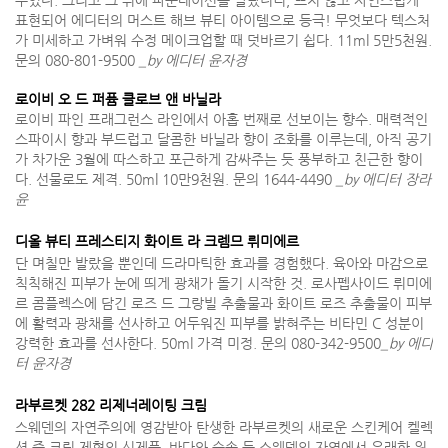
표현되어 에디터의 머스트 해브 뷰티 아이템으로 등극! 무엇보다 텍스처
가 미세하고 가벼워 수정 메이크업할 때 덧바르기 쉽다. 11ml 5만5천원.
문의 080-801-9500
_by 에디터 윤자경
로이비 오 드 퍼퓸 클로브 앤 바닐라
로이비 파인 프래그런스 라인에서 아홉 번째로 선보이는 향수. 매력적인
스파이시 향과 부드럽고 달콤한 바닐라 향이 조화를 이루는데, 아직 공기
가 차가운 3월에 따스하고 포근하게 감싸주는 듯 풍부하고 친근한 향이
다. 선물로도 제격. 50ml 10만9천원. 문의 1644-4490
_by 에디터 장라
윤
디올 뷰티 프레스티지 화이트 라 크렘므 뤼미에르
단 며칠만 발랐을 뿐인데 드라마틱한 효과를 경험했다. 육아와 마감으로
칙칙해진 피부가 눈에 띄게 광채가 돌기 시작한 것. 로사펩사이드 뤼미에
르 콤플렉스에 담긴 로즈 드 그랑빌 추출물과 화이트 로즈 추출물이 피부
에 활력과 광채를 선사하고 어두워진 피부를 밝혀주는 비타민 C 성분이
강력한 효과를 선사한다. 50ml 가격 미정. 문의 080-342-9500
_by 에디
터 윤자경
라부르켓 282 리제너레이팅 크림
스웨덴의 자연주의에 영감받아 탄생한 라부르켓의 새로운 스킨케어 켈렉
션 중 크림 제형의 신제품. 바다와 숲속 등 스웨덴의 자연에서 유래한 원