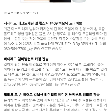
(왼쪽 위부터 시계 방향으로)
시세이도 테크노새틴 젤 립스틱 #409 하모닉 드라이브
최근 마스크 해제 범위가 커지면서 립 메이크업에 더 신경 쓰게 된 요즘.
볼드하고 쨍한 컬러감은 물론, 8시간 정도의 롱 래스팅 포뮬러인 데다 편
안한 느낌을 주는 것이 마음에 들었다. 더불어 수분감을 주는 홍화 오일
이 들어 있어 뭉치지 않고 촉촉하게 마무리된다. 3.3g 3만9천원대. 문의
080-564-7700
_by 인턴 에디터 신정임
바이레도 앰비벌런트 카잘 펜슬
길이가 짧은 펜슬 타입으로 휴대성이 뛰어난 것은 물론, 그립감이 좋아
아이라인을 정교하게 그릴 수 있다. 짙은 브라운과 버건디를 믹스한 컬러
로 다른 브라운 컬러보다 더 자연스러우면서도 오묘한 느낌이 연출된다.
또 녹는점이 낮아 눈꺼풀에 스머징해 다양한 스타일로 활용 가능하다.
2.4g 5만원. 문의 02-3479-1688
_by 에디터 윤자경
딥티크 도 손 히어로 컬렉션 리미티드 에디션 튜베루즈 센티드 캔들
손가락 하나 까딱할 수 없이 지쳐서 퇴근한 날, 샤워 후 켜놓은 캔들에서
퍼지는 향은 잠들기 전까지의 기분을 좌우한다. 프루티와 밀키 노트를 가
미해 살짝 자극적이지만 신선한 투베로즈 향이 에너지 드링크 같기도. 농