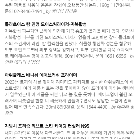
축된 퍼퓸을 사용해 은은한 잔향이 오랫동안 남는다. 190g 11만8천원.
문의 02-3446-7494
_by 에디터 장라윤
폴라초이스 캄 진정 모이스처라이저-지복합성
지복합성 피부지만 날씨에 민감해 가끔 홍조가 올라올 때가 있다. 민감한
지복합성 피부를 위한 모이스처라이저가 없을까 고민하던 찰나 폴라초이
스의 스킨케어 라인, 캄 컬렉션을 만났다. 식물성 항산화 성분을 함유해
외부 요인으로부터 피부 장벽을 강화하고, 피부 컨디션을 더욱 효과적으
로 케어해주는 것이 최고의 장점. 60ml 4만8천원. 문의 1661-6656
_by
인턴 에디터 신정임
아워글래스 배니쉬 에어브러쉬 프라이머
2023년 토끼의 해를 맞이해 리미티드 패키지로 출시한 아워글래스의 베
스트셀러. 여러 제품 바르는 것을 좋아하지 않아 프라이머 따위는 생략하
기 일쑤였는데 이 제품을 써본 뒤로 늘 찾을 듯하다. 메이크업이 훨씬 오
래가며 피붓결을 한층 더 깨끗하게 만들어주면서도 답답한 느낌이 전혀
없어 매우 만족스럽다. 30ml 8만3천원. 문의 1644-4490
_by 에디터 성
정민
지방시 프리즘 리브르 스킨-케어링 컨실러 N95
새끼 손가락을 이용해 다크서클과 코 옆 어두운 부분에 가볍게 톡톡 발라
주었다. 그리고 그 위에 파운데이션을 발랐더니, 뜨지 않고 자연스럽게