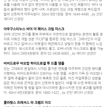
료를 사용해 자극 없이 편안하게 사용할 수 있는 비건 제품이다. 바다 내
음과 블루베리 향이 살짝 나며, 수분감이 있는 크림 제형으로 부드럽게
발려 산뜻하게 마무리된다. 50ml 9만1천원. 문의 1644-4490
_by 인턴
에디터 신정임
아우구스티누스 바더 더 페이스 크림 마스크
30여 년간의 연구를 통해 피부에서 자연적으로 발생하는 본연의 활동 분
Ⓡ
자로 이뤄진 개발 성분 TFC8
을 함유한 크림 마스크. 그래서인지 이걸
바르고 자고 일어나니 피붓결이 매끈해지고 낯빛이 한층 더 환해진 느낌
을 받았다. 워시오프로 사용해도 좋고, 오버나이트 마스크로도 활용 가능
하다. 50ml 29만4천원대. 문의 02-3438-6065
_by 에디터 성정민
비비드로우 바오밥 하이드로겔 투 드롭 앰플
있는 그대로의 본질에서 시작된 즐거운 변화를 마주하며 건강한 뷰티를
지향하는 비비드로우에서 선보이는 수분 앰플. 수분이 가득 든 바오밥나
무 열매 추출물이 들어 있어 촉촉한 것은 물론, 비건 히알루론산 성분을
담은 텍스처로 끈적임 없이 산뜻하게 발린다. 바쁠 때 수면 부족으로 퍼
석해진 피부에 몇 방울 덜어 마사지하듯 흡수시키면 진정 효과를 발휘한
다. 40ml 4만3천원대. 문의 1660-1422
_by 인턴 에디터 신정임
클라랑스 프레셔스 라 크렘므 이으