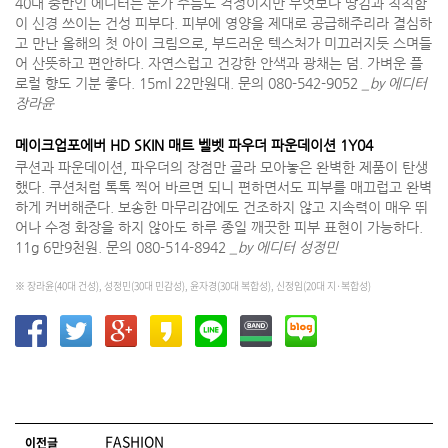
40대 중반인 에디터는 눈가 주름도 걱정이지만 무엇보다 땅김과 칙칙함
이 신경 쓰이는 건성 피부다. 피부에 영양을 제대로 공급해주리라 결심하
고 만난 올해의 첫 아이 크림으로, 부드러운 텍스처가 미끄러지듯 스며들
어 산뜻하고 편안하다. 자연스럽고 건강한 안색과 광채는 덤. 가벼운 플
로럴 향도 기분 좋다. 15ml 22만원대. 문의 080-542-9052
_by 에디터
장라윤
메이크업포에버 HD SKIN 매트 벨벳 파우더 파운데이션 1Y04
쿠션과 파운데이션, 파우더의 장점만 골라 모아놓은 완벽한 제품이 탄생
했다. 쿠션처럼 톡톡 찍어 바르면 되니 편하면서도 피부를 매끄럽고 완벽
하게 커버해준다. 보송한 마무리감에도 건조하지 않고 지속력이 매우 뛰
어나 수정 화장을 하지 않아도 하루 종일 깨끗한 피부 표현이 가능하다.
11g 6만9천원. 문의 080-514-8942
_by 에디터 성정민
※ 장라윤(40대 건성), 성정민(30대 민감성), 윤자경(30대 복합성), 신정임(20대 지·복합성)
글 네비게이션
FASHION
이전글