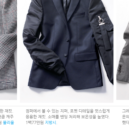
한 재킷.
점퍼에서 볼 수 있는 지퍼, 포켓 디테일을 멋스럽게
그레
만큼 캐주
응용한 재킷. 소매를 밴딩 처리해 보온성을 높였다.
운의
원
볼리올
1백77만원
지방시
.
했다