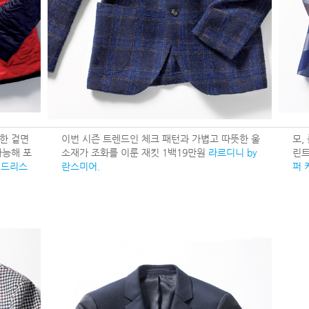
한 겉면
이번 시즌 트렌드인 체크 패턴과 가볍고 따뜻한 울
모,
가능해 포
소재가 조화를 이룬 재킷 1백19만원
라르디니 by
린트
원
드리스
란스미어
.
퍼 