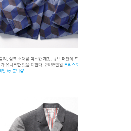
 폴리, 실크 소재를 믹스한 재킷. 큐브 패턴의 프
가 유니크한 멋을 더한다. 2백65만원
크리스토
케인 by 분더샵
.