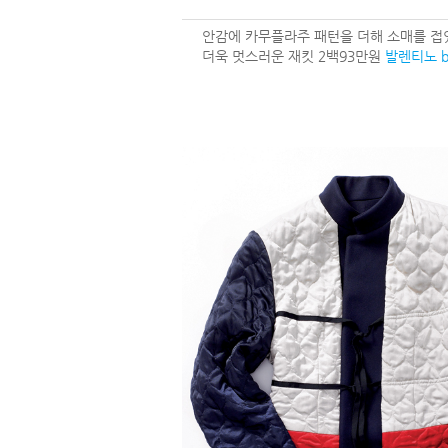
안감에 카무플라주 패턴을 더해 소매를 접
더욱 멋스러운 재킷 2백93만원
발렌티노 b