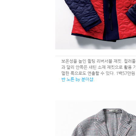
보온성을 높인 퀼팅 리버서블 재킷. 컬러풀
과 달리 안쪽은 새틴 소재 재킷으로 활용 
멀한 룩으로도 연출할 수 있다. 1백57만
반 노튼 by 분더샵
.