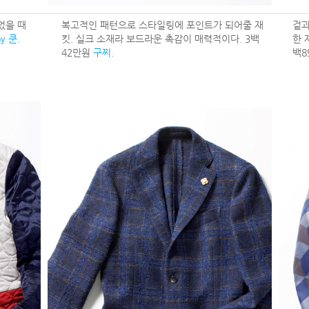
었을 때
복고적인 패턴으로 스타일링에 포인트가 되어줄 재
겉과
y 쿤
.
킷. 실크 소재라 보드라운 촉감이 매력적이다. 3백
한 
42만원
구찌
.
백8