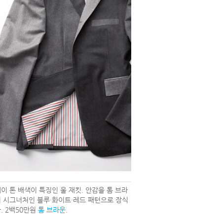
이 톤 배색이 특징인 울 재킷. 안감을 톰 브라
 시그너처인 블루·화이트·레드 패턴으로 장식
. 2백50만원
톰 브라운
.