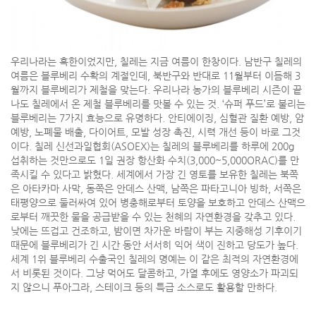
우리나라는 혹한이었지만, 칠레는 지금 여름이 한창이다. 남반구 칠레의
여름은 블루베리 수확의 계절인데, 북반구와 반대로 11월부터 이듬해 3
월까지 블루베리가 제철을 맞는다. 우리나라 농가의 블루베리 시즌이 끝
나도 칠레에서 온 제철 블루베리를 맛볼 수 있는 것. ‘슈퍼 푸드’로 불리는
블루베리는 7가지 효능으로 유명하다. 안티에이징, 심혈관 질환 예방, 암
예방, 노폐물 배출, 다이어트, 모발 성장 촉진, 시력 개선 등이 바로 그것
이다. 칠레 신선과일협회(ASOEX)는 칠레의 블루베리를 하루에 200g
섭취하는 것만으로도 1일 권장 항산화 수치(3,000~5,000ORAC)를 만
족시킬 수 있다고 밝혔다. 세계에서 가장 긴 영토를 보유한 칠레는 북쪽
은 아타카마 사막, 동쪽은 안데스 산맥, 남쪽은 파타고니아 빙하, 서쪽은
태평양으로 둘러싸여 있어 병충해로부터 토양을 보호하고 안데스 산맥으
로부터 깨끗한 물을 공급받을 수 있는 천혜의 자연환경을 갖추고 있다.
낮에는 뜨겁고 건조하고, 밤이면 차가운 바람이 부는 지중해성 기후이기
때문에 블루베리가 긴 시간 동안 서서히 익어 색이 진하고 당도가 높다.
세계 1위 블루베리 수출국인 칠레의 명예는 이 같은 최적의 자연환경에
서 비롯된 것이다. 그냥 먹어도 달콤하고, 가열 후에도 영양소가 파괴되
지 않으니 푸아그라, 스테이크 등의 특급 소스로도 활용할 만하다.