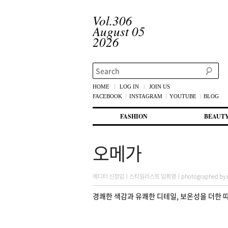
Vol.306
August 05
2026
Search
HOME
LOG IN
JOIN US
FACEBOOK
INSTAGRAM
YOUTUBE
BLOG
메인 메뉴
첫번째 컨텐츠로 뛰어넘기
두번째 컨텐츠로 뛰어넘기
FASHION
BEAUT
오메가
에디터 신정임ㅣ스타일리스트 임희영ㅣphotographed by choi m
경쾌한 색감과 유쾌한 디테일, 보온성을 더한 따