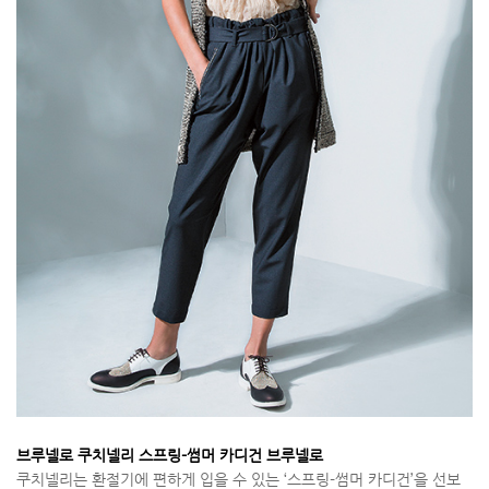
브루넬로 쿠치넬리 스프링-썸머 카디건 브루넬로
쿠치넬리는 환절기에 편하게 입을 수 있는 ‘스프링-썸머 카디건’을 선보