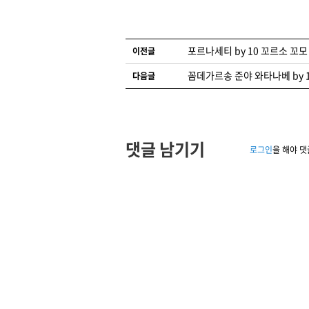
글 네비게이션
포르나세티 by 10 꼬르소 꼬모
이전글
꼼데가르송 준야 와타나베 by 
다음글
댓글 남기기
로그인
을 해야 댓