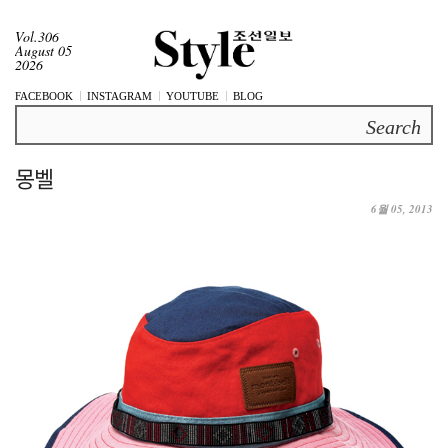
Vol.306
August 05
2026
FACEBOOK
INSTAGRAM
YOUTUBE
BLOG
Search
몽벨
6월 05, 2013