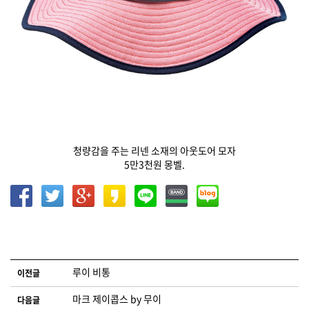
청량감을 주는 리넨 소재의 아웃도어 모자
5만3천원 몽벨.
글 네비게이션
루이 비통
이전글
마크 제이콥스 by 무이
다음글