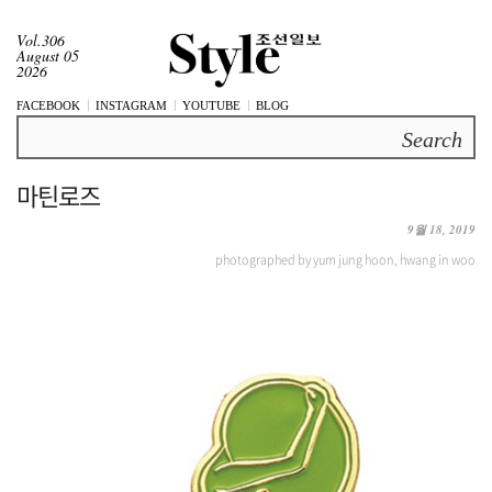
Vol.306
August 05
2026
FACEBOOK
INSTAGRAM
YOUTUBE
BLOG
Search
마틴로즈
9월 18, 2019
photographed by yum jung hoon, hwang in woo