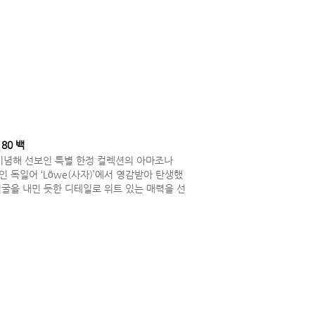
80 백
기념해 선보인 특별 한정 컬렉션의 아마조나
어원인 독일어 ‘Löwe(사자)’에서 영감받아 탄생했
얼굴을 내민 듯한 디테일로 위트 있는 매력을 선