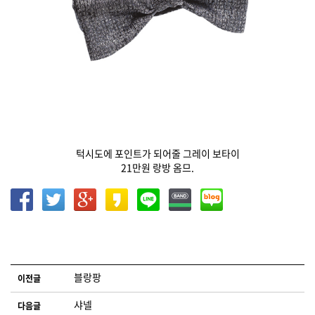
턱시도에 포인트가 되어줄 그레이 보타이
21만원 랑방 옴므.
글 네비게이션
블랑팡
이전글
샤넬
다음글