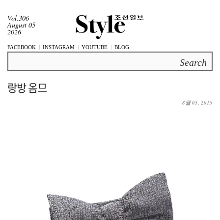
Vol.306
August 05
2026
FACEBOOK
INSTAGRAM
YOUTUBE
BLOG
Search
랑방 옴므
8월 05, 2015