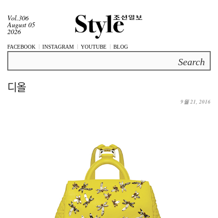
Vol.306
August 05
2026
FACEBOOK
INSTAGRAM
YOUTUBE
BLOG
Search
디올
9월 21, 2016