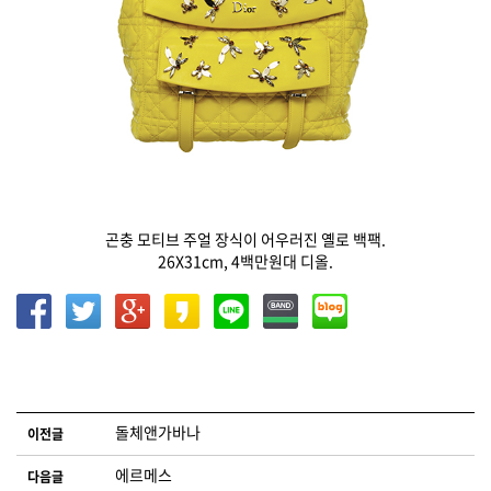
곤충 모티브 주얼 장식이 어우러진 옐로 백팩.
26X31cm, 4백만원대 디올.
글 네비게이션
돌체앤가바나
이전글
에르메스
다음글