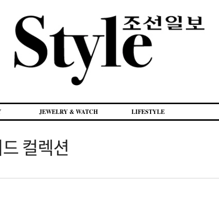
Y
JEWELRY & WATCH
LIFESTYLE
이드 컬렉션