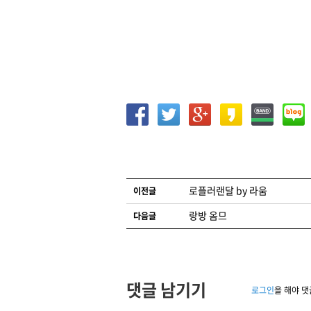
글 네비게이션
로플러랜달 by 라움
이전글
랑방 옴므
다음글
댓글 남기기
로그인
을 해야 댓