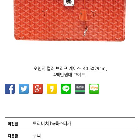
오렌지 컬러 브리프 케이스. 40.5X29cm,
4백만원대 고야드.
글 네비게이션
토리버치 by룩소티카
이전글
구찌
다음글