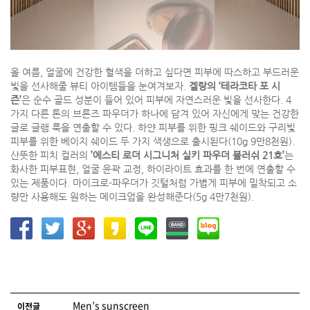
올 여름, 얼굴에 건강한 혈색을 더하고 싶다면 피부에 따스하고 부드러운
빛을 선사해줄 뷰티 아이템들을 눈여겨보자.
겔랑의 ‘테라코타 포 시
즌’
은 순수 골드 성분이 들어 있어 피부에 자연스러운 빛을 선사한다. 4
가지 다른 톤의 브론즈 파우더가 하나에 담겨 있어 자신에게 맞는 건강한
글로 글램 룩을 연출할 수 있다. 하얀 피부를 위한 핑크 쉐이드와 구리빛
피부를 위한 베이지 쉐이드 두 가지 색생으로 출시된다(10g 9만8천원).
산뜻한 피치 컬러의
’에스티 로더 시그니처 실키 파우더 블러쉬 21호’
는
화사한 피부표현, 얼굴 윤곽 교정, 하이라이트 효과를 한 번에 연출할 수
있는 제품이다. 마이크로-파우더가 깃털처럼 가볍게 피부에 밀착되고 소
량만 사용해도 원하는 메이크업을 완성해준다(5g 4만7천원).
글 네비게이션
Men’s sunscreen
이전글