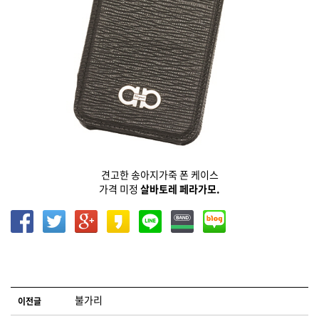
견고한 송아지가죽 폰 케이스
가격 미정
살바토레 페라가모.
글 네비게이션
불가리
이전글