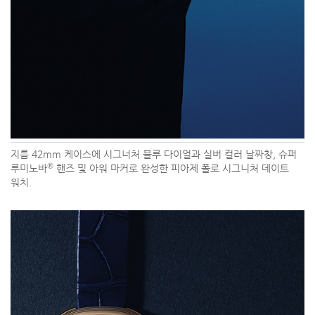
지름 42mm 케이스에 시그너처 블루 다이얼과 실버 컬러 날짜창, 슈퍼
®
루미노바
핸즈 및 아워 마커로 완성한 피아제 폴로 시그니처 데이트
워치.