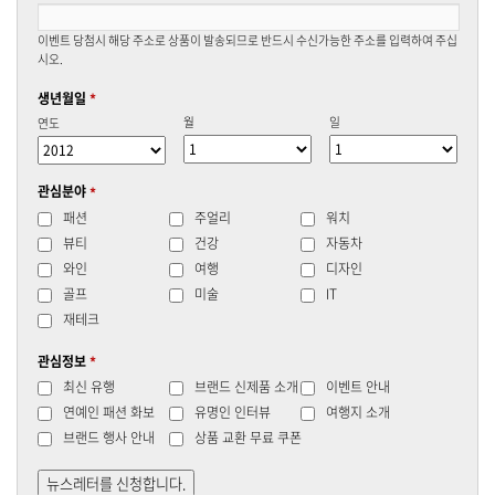
이벤트 당첨시 해당 주소로 상품이 발송되므로 반드시 수신가능한 주소를 입력하여 주십
시오.
생년월일
*
월
일
연도
관심분야
*
패션
주얼리
워치
뷰티
건강
자동차
와인
여행
디자인
골프
미술
IT
재테크
관심정보
*
최신 유행
브랜드 신제품 소개
이벤트 안내
연예인 패션 화보
유명인 인터뷰
여행지 소개
브랜드 행사 안내
상품 교환 무료 쿠폰