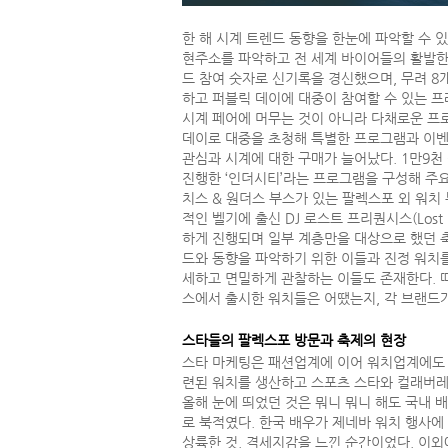
한 해 시계 트렌드 동향을 한눈에 파악할 수 있
현주소를 파악하고 전 세계 바이어들의 활발한 
드 참여 숫자로 신기록을 경신했으며, 무려 8개
하고 퍼블릭 데이에 대중이 참여할 수 있는 프
시계 페어에 머무는 것이 아니라 다채로운 프로
데이로 대중을 초청해 특별한 프로그램과 이벤
관심과 시계에 대한 구매가 늘어났다. 1만9천
진행한 ‘인더시티’라는 프로그램을 구성해 주요
치스 & 원더스 부스가 있는 팔렉스포 외 워치
적인 벨기에 출신 DJ 로스트 프리퀀시스(Los
하게 진행되며 일부 계층만을 대상으로 했던 축
드와 동향을 파악하기 위한 이들과 진정 워치
세하고 면밀하게 관찰하는 이들도 존재한다. 따
스에서 출시한 워치들은 어땠는지, 각 브랜드
스타들의 팔렉스포 방문과 축제의 현장
스타 마케팅은 패션업계에 이어 워치업계에도 
련된 워치를 생산하고 스포츠 스타와 컬래버레
올해 눈에 띄었던 것은 뭐니 뭐니 해도 국내 
로 북적였다. 한국 배우가 제네바 워치 행사에
상륙한 것. 격세지감을 느낀 순간이었다. 이외