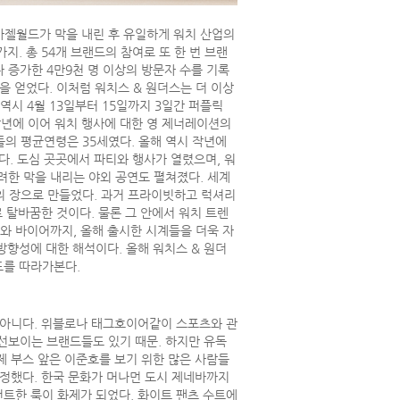
. 바젤월드가 막을 내린 후 유일하게 워치 산업의
. 총 54개 브랜드의 참여로 또 한 번 브랜
나 증가한 4만9천 명 이상의 방문자 수를 기록
을 얻었다. 이처럼 워치스 & 원더스는 더 이상
시 4월 13일부터 15일까지 3일간 퍼플릭
작년에 이어 워치 행사에 대한 영 제너레이션의
들의 평균연령은 35세였다. 올해 역시 작년에
. 도심 곳곳에서 파티와 행사가 열렸으며, 워
려한 막을 내리는 야외 공연도 펼쳐졌다. 세계
축제의 장으로 만들었다. 과거 프라이빗하고 럭셔리
 탈바꿈한 것이다. 물론 그 안에서 워치 트렌
와 바이어까지, 올해 출시한 시계들을 더욱 자
방향성에 대한 해석이다. 올해 워치스 & 원더
드를 따라가본다.
 아니다. 위블로나 태그호이어같이 스포츠와 관
선보이는 브랜드들도 있기 때문. 하지만 유독
제 부스 앞은 이준호를 보기 위한 많은 사람들
선정했다. 한국 문화가 머나먼 도시 제네바까지
건트한 룩이 화제가 되었다. 화이트 팬츠 수트에