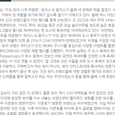
는 ‘지상 최대 시계 박람회’, 워치스 & 원더스가 올해 세 번째로 막을 열었다
거래의 장 역할을 하기에 해가 갈수록 열기가 더해지고 있다. 올해 역시 마찬가지
의 신규 브랜드들이 이번 행사를 통해 선보였다. 또 2023년 대비 무려 14%
레젠테이션, 가이드 투어, 워크숍 등은 오픈 전날 솔드아웃될 정도로 높은 호응
그램과 행사로 제네바라는 한 도시의 축제처럼 자리매김하고 있다. 이번에도 역
트을 제공했다. 워치스 & 원더스가 이와 같이 제네바의 도시 축제가 되면서 
 장의 퍼블릭 티켓 중 25%가 25세 미만에게 판매되었으며, 티켓을 구입한 이
 워치 브랜드 부티크가 모인 제네바 구시가를 중심으로 다양한 이벤트를 펼쳤다
 부티크에서도 다양한 체험 행사를 진행했다. 마지막 날에는 이 도시 축제의 화
t Frequencies)가 호수 앞에서 선보인 야외 공연은 제네바를 진정한 시계 
제는 더 이상 엿볼 수 없었다. 말 그대로 모든 이들을 위한 도시 축제의 장으로
를 사랑하고 구매하고자 하는 워치 마니아, 워치 인더스트리에 종사하는 전문가
라서 축제가 끝난 후 남는 것은 워치 브랜드들에 대한 냉철한 평가와 트렌드 
가 신제품을 통해 말하고자 하는 바는 무엇이었는지 등을 통해 올해 시계 트렌
깊숙이 자리 잡은 지 오래다. 물론 워치 역시 스타 마케팅을 하지 않았던 것은
이션해 완성한 워치를 다수 내놓는 브랜드부터 할리우드 영화를 위한 워치를 
배우 이준호의 방문이었다. 이준호가 방문한 브랜드는 피아제였으며, 이날 피아
 참여한 것은 처음. 이후 피아제는 이준호를 피아제 공식 글로벌 앰배서더로 
에도 초호화 셀럽들이 등장했는데, IWC에는 지젤 번천이 방문해 그녀의 엘리