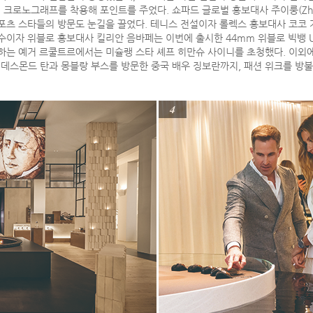
 크로노그래프를 착용해 포인트를 주었다. 쇼파드 글로벌 홍보대사 주이룽(Zhu 
포츠 스타들의 방문도 눈길을 끌었다. 테니스 전설이자 롤렉스 홍보대사 코코 
수이자 위블로 홍보대사 킬리안 음바페는 이번에 출시한 44mm 위블로 빅뱅 U
원하는 예거 르쿨트르에서는 미슐랭 스타 셰프 히만슈 사이니를 초청했다. 이외에
데스몬드 탄과 몽블랑 부스를 방문한 중국 배우 징보란까지, 패션 위크를 방불
4