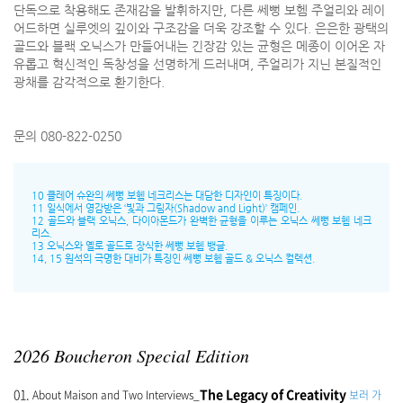
단독으로 착용해도 존재감을 발휘하지만, 다른 쎄뻥 보헴 주얼리와 레이
어드하면 실루엣의 깊이와 구조감을 더욱 강조할 수 있다. 은은한 광택의
골드와 블랙 오닉스가 만들어내는 긴장감 있는 균형은 메종이 이어온 자
유롭고 혁신적인 독창성을 선명하게 드러내며, 주얼리가 지닌 본질적인
광채를 감각적으로 환기한다.
문의 080-822-0250
10 클레어 슈완의 쎄뻥 보헴 네크리스는 대담한 디자인이 특징이다.
11 일식에서 영감받은 ‘빛과 그림자(Shadow and Light)’ 캠페인.
12 골드와 블랙 오닉스, 다이아몬드가 완벽한 균형을 이루는 오닉스 쎄뻥 보헴 네크
리스.
13 오닉스와 옐로 골드로 장식한 쎄뻥 보헴 뱅글.
14, 15 원석의 극명한 대비가 특징인 쎄뻥 보헴 골드 & 오닉스 컬렉션.
2026 Boucheron Special Edition
01.
The Legacy of Creativity
About Maison and Two Interviews_
보러 가