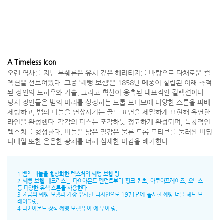
A Timeless Icon
오랜 역사를 지닌 부쉐론은 유서 깊은 헤리티지를 바탕으로 다채로운 컬
렉션을 선보여왔다. 그중 ‘쎄뻥 보헴’은 1858년 메종이 설립된 이래 축적
된 장인의 노하우와 기술, 그리고 혁신이 응축된 대표적인 컬렉션이다.
당시 장인들은 뱀의 머리를 상징하는 드롭 모티브에 다양한 스톤을 파베
세팅하고, 뱀의 비늘을 연상시키는 골드 표면을 세밀하게 표현해 유연한
라인을 완성했다. 각각의 피스는 조각하듯 정교하게 완성되며, 독창적인
텍스처를 형성한다. 비늘을 닮은 질감은 물론 드롭 모티브를 둘러싼 비딩
디테일 또한 은은한 광채를 더해 섬세한 미감을 배가한다.
1 뱀의 비늘을 형상화한 텍스처의 쎄뻥 보헴 링.
2 쎄뻥 보헴 네크리스는 다이아몬드 펜던트부터 핑크 쿼츠, 아쿠아프레이즈, 오닉스
등 다양한 유색 스톤을 사용한다.
3 지금의 쎄뻥 보헴과 가장 유사한 디자인으로 1971년에 출시한 쎄뻥 더블 헤드 브
레이슬릿.
4 다이아몬드 장식 쎄뻥 보헴 뚜아 에 무아 링.