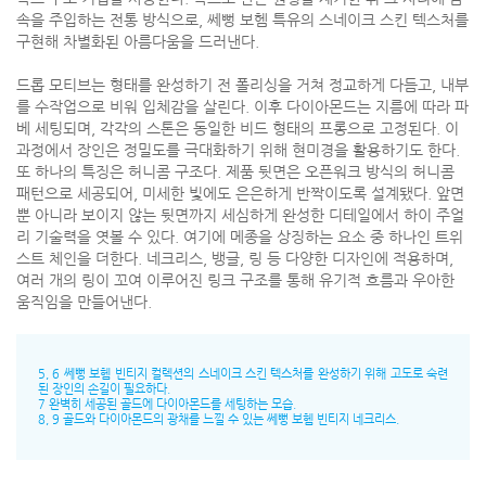
속을 주입하는 전통 방식으로, 쎄뻥 보헴 특유의 스네이크 스킨 텍스처를
구현해 차별화된 아름다움을 드러낸다.
드롭 모티브는 형태를 완성하기 전 폴리싱을 거쳐 정교하게 다듬고, 내부
를 수작업으로 비워 입체감을 살린다. 이후 다이아몬드는 지름에 따라 파
베 세팅되며, 각각의 스톤은 동일한 비드 형태의 프롱으로 고정된다. 이
과정에서 장인은 정밀도를 극대화하기 위해 현미경을 활용하기도 한다.
또 하나의 특징은 허니콤 구조다. 제품 뒷면은 오픈워크 방식의 허니콤
패턴으로 세공되어, 미세한 빛에도 은은하게 반짝이도록 설계됐다. 앞면
뿐 아니라 보이지 않는 뒷면까지 세심하게 완성한 디테일에서 하이 주얼
리 기술력을 엿볼 수 있다. 여기에 메종을 상징하는 요소 중 하나인 트위
스트 체인을 더한다. 네크리스, 뱅글, 링 등 다양한 디자인에 적용하며,
여러 개의 링이 꼬여 이루어진 링크 구조를 통해 유기적 흐름과 우아한
움직임을 만들어낸다.
5, 6 쎄뻥 보헴 빈티지 컬렉션의 스네이크 스킨 텍스처를 완성하기 위해 고도로 숙련
된 장인의 손길이 필요하다.
7 완벽히 세공된 골드에 다이아몬드를 세팅하는 모습.
8, 9 골드와 다이아몬드의 광채를 느낄 수 있는 쎄뻥 보헴 빈티지 네크리스.