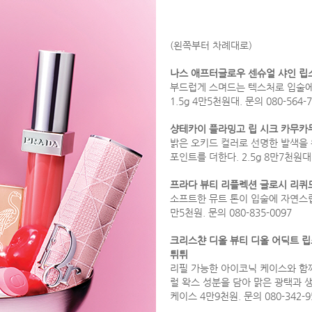
(왼쪽부터 차례대로)
나스 애프터글로우 센슈얼 샤인 립
부드럽게 스며드는 텍스처로 입술에
1.5g 4만5천원대. 문의 080-564-7
샹테카이 플라밍고 립 시크 카무카
밝은 오키드 컬러로 선명한 발색을
포인트를 더한다. 2.5g 8만7천원대. 
프라다 뷰티 리플렉션 글로시 리퀴드
소프트한 뮤트 톤이 입술에 자연스럽
만5천원. 문의 080-835-0097
크리스챤 디올 뷰티 디올 어딕트 립스
튀튀
리필 가능한 아이코닉 케이스와 함께
럴 왁스 성분을 담아 맑은 광택과 생
케이스 4만9천원. 문의 080-342-9