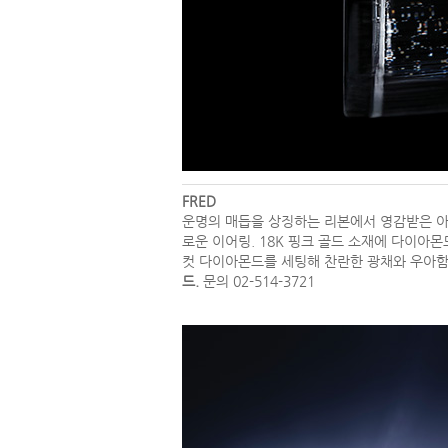
FRED
운명의 매듭을 상징하는 리본에서 영감받은 아
로운 이어링. 18K 핑크 골드 소재에 다이아
컷 다이아몬드를 세팅해 찬란한 광채와 우아함
드.
문의 02-514-3721