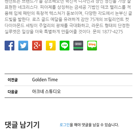
펜던트는 브랜드가 늘 강조해오던 혁신적 디자인과 장인 정신을 가장 잘
표현한 네크리스다. 피아제를 상징하는 금세공 기법인 데코 팰리스를 적
용해 입체 패턴의 독창적 텍스처가 돋보이며, 다양한 각도에서 눈부신 골
드빛을 발한다. 로즈 골드 메달을 유려하게 감싼 75개의 브릴리언트 컷
다이아몬드 세팅이 주얼리의 광채를 극대화하고, 라운드 형태의 단정한
실루엣은 일상을 더욱 특별하게 만들어줄 것이다. 문의 1877-4275
글 네비게이션
Golden Time
이전글
아크네 스튜디오
다음글
댓글 남기기
로그인
을 해야 댓글을 남길 수 있습니다.