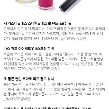
맥 러스터글래스 스테인글래스 립 틴트 #포쉬 핏
끈적이지 않고 맑게 밀착되는, 마치 유리알을 머금은 듯한 제형이 특징이
다. 덧바를수록 은은한 윤기가 차오르며, 컬러 역시 한층 선명하게 발색
된다. 3ml 3만8천원. 문의 1588-3819
_by 에디터 김하얀
나스 쿼드 아이섀도우 #스프링 피버
초콜릿 브라운 베이스에 골드 펄을 가미한 ‘갈라파고스’를 중심으로, 매
트부터 스파클링까지 다양한 텍스처를 담은 아이섀도. 은은하게 블렌딩
해 깊이감 있는 아이 메이크업을 연출할 수 있다. 4.4g 7만5천원. 문의
080-564-7700
_by 인턴 에디터 김지현
조 말론 런던 토마토 리프 핸드 워시
손을 씻는 순간 토마토 잎의 싱그러운 향이 은은하게 퍼지는 젤 타입 핸
드 워시. 글리세린과 메도폼 시드 오일을 함유해 피부를 부드럽게 세정하
는 동시에 촉촉하게 정돈해준다. 250ml 7만9천원. 문의 1644-3753
_by 에디터 김하얀
크리스챤 디올 뷰티 NEW 디올 백스테이지 에어플래시 미스트