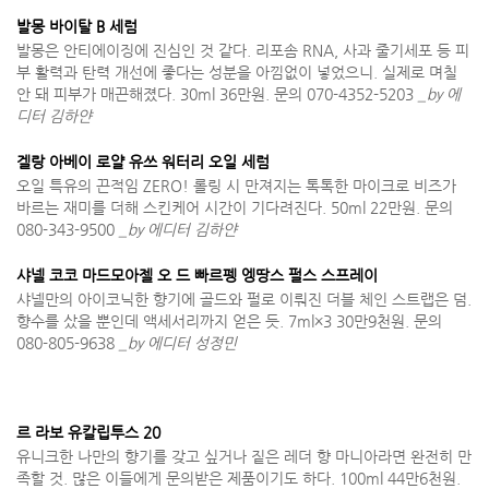
발몽 바이탈 B 세럼
발몽은 안티에이징에 진심인 것 같다. 리포솜 RNA, 사과 줄기세포 등 피
부 활력과 탄력 개선에 좋다는 성분을 아낌없이 넣었으니. 실제로 며칠
안 돼 피부가 매끈해졌다. 30ml 36만원. 문의 070-4352-5203
_by 에
디터 김하얀
겔랑 아베이 로얄 유쓰 워터리 오일 세럼
오일 특유의 끈적임 ZERO! 롤링 시 만져지는 톡톡한 마이크로 비즈가
바르는 재미를 더해 스킨케어 시간이 기다려진다. 50ml 22만원. 문의
080-343-9500
_by 에디터 김하얀
샤넬 코코 마드모아젤 오 드 빠르펭 엥땅스 펄스 스프레이
샤넬만의 아이코닉한 향기에 골드와 펄로 이뤄진 더블 체인 스트랩은 덤.
향수를 샀을 뿐인데 액세서리까지 얻은 듯. 7ml×3 30만9천원. 문의
080-805-9638
_by 에디터 성정민
르 라보 유칼립투스 20
유니크한 나만의 향기를 갖고 싶거나 짙은 레더 향 마니아라면 완전히 만
족할 것. 많은 이들에게 문의받은 제품이기도 하다. 100ml 44만6천원.