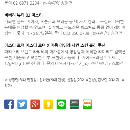
문의 02-6971-3204
_by 에디터 성정민
버버리 뷰티 02 더스티
카러멜 골드, 베이지, 초콜릿과 브라운 등 네 가지 컬러로 구성해 그윽한
눈매를 완성할 수 있으며, 실키하고 부드러운 텍스처로 뭉침 없이 레이어
링하기 좋다. 4.7g 8만3천원. 문의 080-850-0708
_by 에디터 신정임
에스티 로더 에스티 로더 X 메종 라뒤레 세컨 스킨 블러 쿠션
파티스리 브랜드 라뒤레의 마카롱에서 영감받아 제작한 리미티드 컬렉션
쿠션. 매끈하고 보송한 피부 표현이 가능하다. 케이스+리필 2개 세트,
12g+12g 10만3천원대. 문의 02-6971-3212
_by 인턴 에디터 김보민
※ 성정민(30대 민감성), 김하얀(30대 건성), 신정임(20대 복합성), 김보민(20대 지·복
합성)