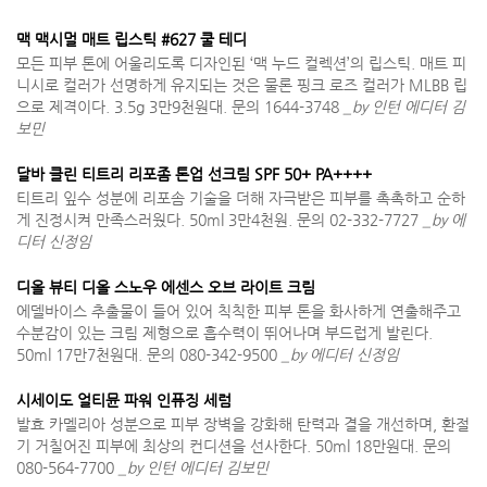
맥 맥시멀 매트 립스틱 #627 쿨 테디
모든 피부 톤에 어울리도록 디자인된 ‘맥 누드 컬렉션’의 립스틱. 매트 피
니시로 컬러가 선명하게 유지되는 것은 물론 핑크 로즈 컬러가 MLBB 립
으로 제격이다. 3.5g 3만9천원대. 문의 1644-3748
_by 인턴 에디터 김
보민
달바 클린 티트리 리포좀 톤업 선크림 SPF 50+ PA++++
티트리 잎수 성분에 리포솜 기술을 더해 자극받은 피부를 촉촉하고 순하
게 진정시켜 만족스러웠다. 50ml 3만4천원. 문의 02-332-7727
_by 에
디터 신정임
디올 뷰티 디올 스노우 에센스 오브 라이트 크림
에델바이스 추출물이 들어 있어 칙칙한 피부 톤을 화사하게 연출해주고
수분감이 있는 크림 제형으로 흡수력이 뛰어나며 부드럽게 발린다.
50ml 17만7천원대. 문의 080-342-9500
_by 에디터 신정임
시세이도 얼티뮨 파워 인퓨징 세럼
발효 카멜리아 성분으로 피부 장벽을 강화해 탄력과 결을 개선하며, 환절
기 거칠어진 피부에 최상의 컨디션을 선사한다. 50ml 18만원대. 문의
080-564-7700
_by 인턴 에디터 김보민