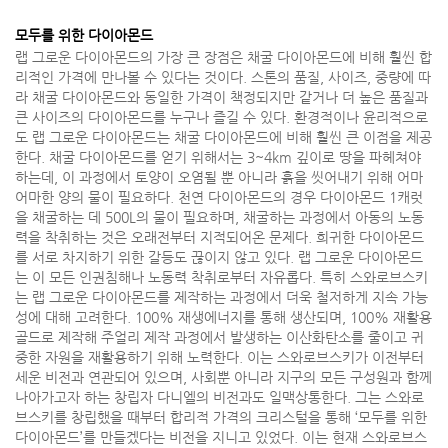
모두를 위한 다이아몬드
랩 그로운 다이아몬드의 가장 큰 장점은 채굴 다이아몬드에 비해 훨씬 합
리적인 가격에 만나볼 수 있다는 것이다. 스톤의 품질, 사이즈, 중량에 따
라 채굴 다이아몬드와 동일한 가격이 책정되지만 같거나 더 높은 품질과
큰 사이즈의 다이아몬드를 누구나 즐길 수 있다. 환경적이나 윤리적으로
도 랩 그로운 다이아몬드는 채굴 다이아몬드에 비해 훨씬 큰 이점을 제공
한다. 채굴 다이아몬드를 얻기 위해서는 3~4km 깊이로 땅을 파헤쳐야
하는데, 이 과정에서 토양이 오염될 뿐 아니라 흙을 씻어내기 위해 어마
어마한 양의 물이 필요하다. 천연 다이아몬드의 경우 다이아몬드 1캐럿
을 채굴하는 데 500L의 물이 필요하며, 채굴하는 과정에서 아동의 노동
력을 착취하는 것은 오래전부터 지적되어온 문제다. 희귀한 다이아몬드
를 서로 차지하기 위한 갈등도 끊이지 않고 있다. 랩 그로운 다이아몬드
는 이 모든 인권침해나 노동력 착취로부터 자유롭다. 특히 스와로브스키
는 랩 그로운 다이아몬드를 제작하는 과정에서 더욱 철저하게 지속 가능
성에 대해 고려한다. 100% 재생에너지를 통해 생산되며, 100% 재활용
골드로 제작해 주얼리 제작 과정에서 발생하는 이산화탄소를 줄이고 귀
중한 자원을 재활용하기 위해 노력한다. 이는 스와로브스키가 이전부터
세운 비전과 연관되어 있으며, 사회뿐 아니라 지구의 모든 구성원과 함께
나아가고자 하는 창립자 다니엘의 비전과도 일맥상통한다. 그는 스와로
브스키를 창립했을 때부터 합리적 가격의 크리스털을 통해 ‘모두를 위한
다이아몬드’를 만들겠다는 비전을 지니고 있었다. 이는 현재 스와로브스