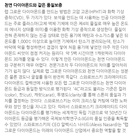
천연 다이아몬드와 같은 품질보증
랩 그로운 다이아몬드를 만드는 방법은 고압 고온(HPHT)과 화학 기상
증착(CVD), 두 가지가 있다. 보석을 만드는 데 사용하는 인공 다이아몬
드는 주로 플라스마(고체·액체·기체에 이은 제4의 물질로 매우 높은 온도
의 에너지 상태를 의미)를 이용한 화학 기상 증착으로 생성한다. 물질이
전혀 존재하지 않는 진공 상태로 만든 용기에 메탄과 수소가스를 넣은 뒤
온도를 1,000℃ 이상으로 높이면 기체에서 탄소가 분리되는데, 탄소가
바닥에 막을 형성하면서 겹겹이 쌓여 처음 용기에 넣었던 아주 작은 다이
아몬드 씨앗이 점점 커지는 원리다. 약 5백 시간이면 1캐럿짜리 다이아
몬드 30개를 얻을 수 있다. 이렇게 만든 다이아몬드는 천연 다이아몬드
와 구분하기 매우 어렵다. 전문가조차 두 다이아몬드의 차이를 알아차리
기가 쉽지 않다. 실제로 랩 그로운 다이아몬드와 천연 다이아몬드는 성분
은 물론 경도나 굴절률 등이 완전히 똑같다. 스와로브스키 크리에이티드
다이아몬드 컬렉션에 사용한 모든 랩 그로운 다이아몬드는 천연 다이아
몬드 등급과 동일한 방식으로 평가된다. ‘4C’라고도 불리는 기준은 컬러
(color), 컷(cut), 캐럿(carat), 투명도(clarity)를 통해 스톤의 품질과 가
치를 결정하는 것이다. 스와로브스키는 이미 크리스털 커팅에 대한 노하
우와 장인 정신을 지니고 있다. 따라서 스와로브스키 크리에이티드 다이
아몬드는 다이아몬드를 평가하는 세계적인 독립 기관으로 약 50년간 다
이아몬드 등급을 평가해온 국제보석학연구소(IGI)의 품질 인증을 획득할
수 있었다. 스와로브스키의 CEO 알렉시스 나사드(Alexis Nasard)는 “랩
그로운 다이아몬드는 미래의 다이아몬드 산업에서 중요한 역할을 할 것