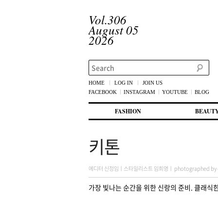
Vol.306
August 05
2026
Search
HOME
LOG IN
JOIN US
FACEBOOK
INSTAGRAM
YOUTUBE
BLOG
메인 메뉴
첫번째 컨텐츠로 뛰어넘기
두번째 컨텐츠로 뛰어넘기
FASHION
BEAUT
키톤
에디터 신정임ㅣ스타일리스트 임희영ㅣ photographed by choi 
가장 빛나는 순간을 위한 신랑의 준비. 클래식