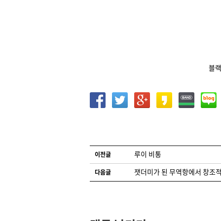
블랙
글 네비게이션
루이 비통
이전글
잿더미가 된 무역항에서 창조적
다음글